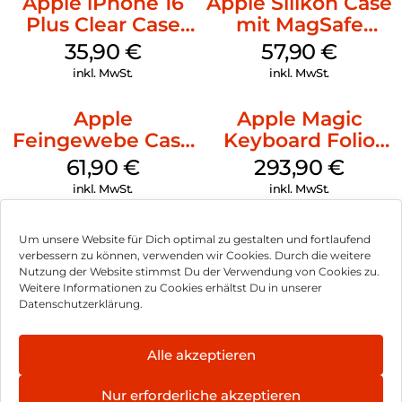
Apple iPhone 16
Apple Silikon Case
Plus Clear Case
mit MagSafe
MagSafe
iPhone 14 Pro
35,90
€
57,90
€
Transparent
(PRODUCT)RED
inkl. MwSt.
inkl. MwSt.
Apple
Apple Magic
Feingewebe Case
Keyboard Folio
iPhone 15 Pro
iPad 10.9″ (10.Gen.)
61,90
€
293,90
€
MagSafe Schwarz
Weiß
inkl. MwSt.
inkl. MwSt.
Um unsere Website für Dich optimal zu gestalten und fortlaufend
verbessern zu können, verwenden wir Cookies. Durch die weitere
Nutzung der Website stimmst Du der Verwendung von Cookies zu.
Impressum
Weitere Informationen zu Cookies erhältst Du in unserer
Datenschutzerklärung.
AGB
Datenschutz
Alle akzeptieren
Vertrag widerrufen
Nur erforderliche akzeptieren