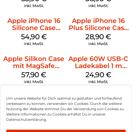
Gray
Ultramarine
inkl. MwSt.
inkl. MwSt.
Apple iPhone 16
Apple iPhone 16
Silicone Case
Plus Silicone Case
MagSafe Black
MagSafe Black
54,90
€
28,90
€
inkl. MwSt.
inkl. MwSt.
Apple Silikon Case
Apple 60W USB-C
mit MagSafe
Ladekabel 1 m
iPhone 14 Pro
Weiß
57,90
€
24,90
€
(PRODUCT)RED
inkl. MwSt.
inkl. MwSt.
Um unsere Website für Dich optimal zu gestalten und fortlaufend
verbessern zu können, verwenden wir Cookies. Durch die weitere
Nutzung der Website stimmst Du der Verwendung von Cookies zu.
Impressum
Weitere Informationen zu Cookies erhältst Du in unserer
Datenschutzerklärung.
AGB