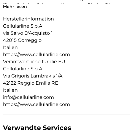
für zusätzlichen Schutz von Kamera und Display. Die
Mehr lesen
antibakterielle Beschichtung und die Verwendung von
Recyclingmaterial machen ICY MAG zu einer sicheren und
Herstellerinformation
verantwortungsvollen Wahl für jeden Tag.
Cellularline S.p.A.
via Salvo D'Acquisto 1
42015 Correggio
Italien
https://www.cellularline.com
Verantwortliche für die EU
Cellularline S.p.A.
Via Grigoris Lambrakis 1/A
42122 Reggio Emilia RE
Italien
info@cellularline.com
https://www.cellularline.com
Verwandte Services