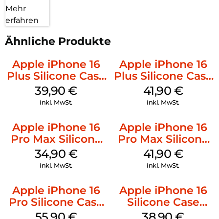
Mehr
erfahren
Ähnliche Produkte
Apple iPhone 16
Apple iPhone 16
Plus Silicone Case
Plus Silicone Case
MagSafe Plum
MagSafe Stone
39,90
€
41,90
€
Gray
inkl. MwSt.
inkl. MwSt.
Apple iPhone 16
Apple iPhone 16
Pro Max Silicone
Pro Max Silicone
Case MagSafe
Case MagSafe
34,90
€
41,90
€
Denim
Ultramarine
inkl. MwSt.
inkl. MwSt.
Apple iPhone 16
Apple iPhone 16
Pro Silicone Case
Silicone Case
MagSafe Stone
MagSafe
55,90
€
38,90
€