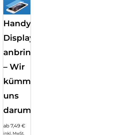
Handy
Displayfolie
anbringen
– Wir
kümmern
uns
darum!
ab 7,49 €
inkl. MwSt.