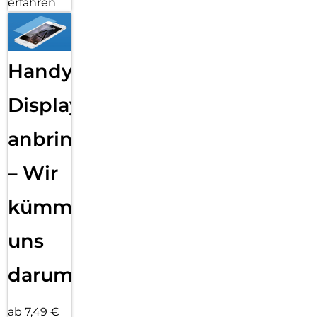
erfahren
Handy
Displayfolie
anbringen
– Wir
kümmern
uns
darum!
ab 7,49 €