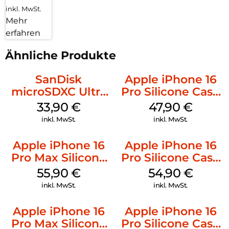
inkl. MwSt.
Mehr
erfahren
Ähnliche Produkte
SanDisk
Apple iPhone 16
microSDXC Ultra
Pro Silicone Case
128 GB + Adapter
MagSafe Denim
33,90
€
47,90
€
Mobile
inkl. MwSt.
inkl. MwSt.
Apple iPhone 16
Apple iPhone 16
Pro Max Silicone
Pro Silicone Case
Case MagSafe
MagSafe Black
55,90
€
54,90
€
Stone Gray
inkl. MwSt.
inkl. MwSt.
Apple iPhone 16
Apple iPhone 16
Pro Max Silicone
Pro Silicone Case