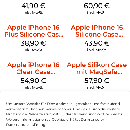
Case MagSafe
MagSafe Stone
41,90
€
60,90
€
Ultramarine
Gray
inkl. MwSt.
inkl. MwSt.
Apple iPhone 16
Apple iPhone 16
Plus Silicone Case
Silicone Case
MagSafe Denim
MagSafe Plum
38,90
€
43,90
€
inkl. MwSt.
inkl. MwSt.
Apple iPhone 16
Apple Silikon Case
Clear Case
mit MagSafe
MagSafe
iPhone 14 Pro
54,90
€
57,90
€
Transparent
(PRODUCT)RED
inkl. MwSt.
inkl. MwSt.
Um unsere Website für Dich optimal zu gestalten und fortlaufend
verbessern zu können, verwenden wir Cookies. Durch die weitere
Nutzung der Website stimmst Du der Verwendung von Cookies zu.
Impressum
Weitere Informationen zu Cookies erhältst Du in unserer
Datenschutzerklärung.
AGB