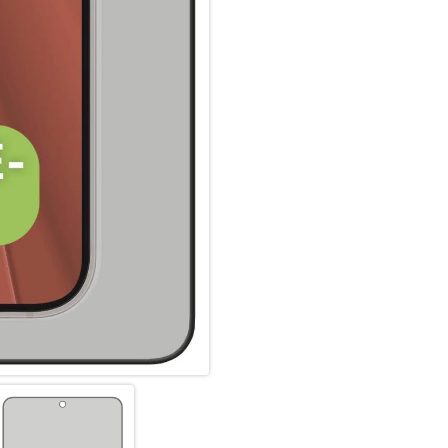
Panzergläser (3D/ Curved) nic
Displaybereich ab. Insbesonde
Schutzglas (3D/ Curved), da e
angepasst ist und diese optim
Displaynutzung, ohne störend
Glas- und Kantenhärte:
Das Displex Panzerglas hat ein
bruch-, und stoßfester als ver
hochwertiges Saphirglas (9H), 
bruch- und stoßanfälligste Zo
spezialgehärtet, durch eine m
absorbierenden Kante (bei Full
aufwendige Produktionsverfah
gegen Schläge, Stöße und Bru
Nutzung.
Hüllenfreundlich:
Unser Displex Schutzglas wir
gefertigt und passt somit perf
ultradünn. Somit lassen sich a
Panzerglasfolie benutzen. Du
Glass und Ihrer Lieblingshüll