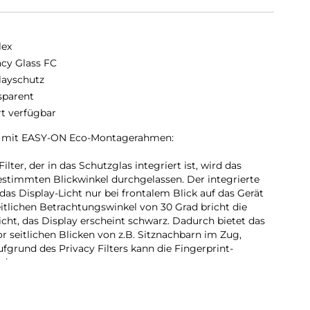
lex
acy Glass FC
layschutz
sparent
rt verfügbar
ss mit EASY-ON Eco-Montagerahmen:
ter, der in das Schutzglas integriert ist, wird das
estimmten Blickwinkel durchgelassen. Der integrierte
 das Display-Licht nur bei frontalem Blick auf das Gerät
eitlichen Betrachtungswinkel von 30 Grad bricht die
Licht, das Display erscheint schwarz. Dadurch bietet das
or seitlichen Blicken von z.B. Sitznachbarn im Zug,
fgrund des Privacy Filters kann die Fingerprint-
rden.
hutzglas:
D Schutzgläsern decken die Displex Full Cover