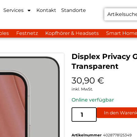
Services
Kontakt
Standorte
bles
Festnetz
Kopfhörer & Headsets
Smart Hom
Displex Privacy 
Transparent
30,90
€
inkl. MwSt.
Online verfügbar
In den Waren
Artikelnummer
4028778125349