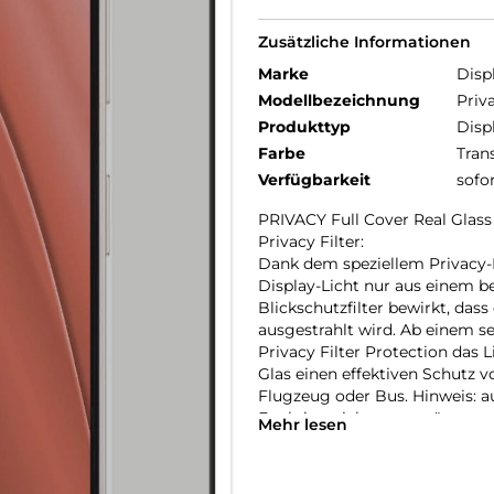
Zusätzliche Informationen
Marke
Disp
Modellbezeichnung
Priv
Produkttyp
Disp
Farbe
Tran
Verfügbarkeit
sofo
PRIVACY Full Cover Real Gla
Privacy Filter:
Dank dem speziellem Privacy-Fil
Display-Licht nur aus einem b
Blickschutzfilter bewirkt, dass
ausgestrahlt wird. Ab einem s
Privacy Filter Protection das 
Glas einen effektiven Schutz v
Flugzeug oder Bus. Hinweis: au
Funktion nicht unterstützt we
Mehr lesen
Full Cover bzw. 3D/ Curved Sc
Im Vergleich zu sogenannten 2