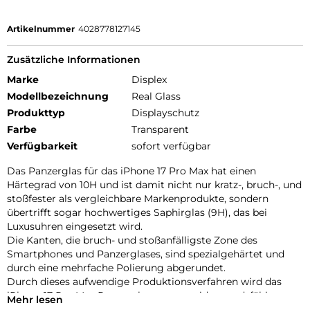
Artikelnummer
4028778127145
Zusätzliche Informationen
Marke
Displex
Modellbezeichnung
Real Glass
Produkttyp
Displayschutz
Farbe
Transparent
Verfügbarkeit
sofort verfügbar
Das Panzerglas für das iPhone 17 Pro Max hat einen
Härtegrad von 10H und ist damit nicht nur kratz-, bruch-, und
stoßfester als vergleichbare Markenprodukte, sondern
übertrifft sogar hochwertiges Saphirglas (9H), das bei
Luxusuhren eingesetzt wird.
Die Kanten, die bruch- und stoßanfälligste Zone des
Smartphones und Panzerglases, sind spezialgehärtet und
durch eine mehrfache Polierung abgerundet.
Durch dieses aufwendige Produktionsverfahren wird das
iPhone 17 Pro Max Panzerglas extrem widerstandsfähig
Mehr lesen
gegen Schläge, Stöße und Bruch und ist zugleich besonders