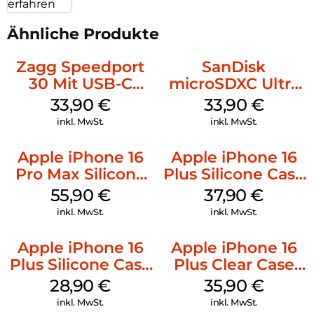
erfahren
Ähnliche Produkte
Zagg Speedport
SanDisk
30 Mit USB-C
microSDXC Ultra
Kabel Weiß
128 GB + Adapter
33,90
€
33,90
€
Mobile
inkl. MwSt.
inkl. MwSt.
Apple iPhone 16
Apple iPhone 16
Pro Max Silicone
Plus Silicone Case
Case MagSafe
MagSafe Lake
55,90
€
37,90
€
Stone Gray
Green
inkl. MwSt.
inkl. MwSt.
Apple iPhone 16
Apple iPhone 16
Plus Silicone Case
Plus Clear Case
MagSafe Black
MagSafe
28,90
€
35,90
€
Transparent
inkl. MwSt.
inkl. MwSt.