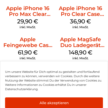
Apple iPhone 16
Apple iPhone 16
Pro Max Clear
Pro Clear Case
Case MagSafe
MagSafe
29,90
€
36,90
€
Transparent
Transparent
inkl. MwSt.
inkl. MwSt.
Apple
Apple MagSafe
Feingewebe Case
Duo Ladegerät
iPhone 15 Pro
Weiß
61,90
€
148,90
€
MagSafe Schwarz
inkl. MwSt.
inkl. MwSt.
Um unsere Website für Dich optimal zu gestalten und fortlaufend
verbessern zu können, verwenden wir Cookies. Durch die weitere
Nutzung der Website stimmst Du der Verwendung von Cookies zu.
Impressum
Weitere Informationen zu Cookies erhältst Du in unserer
Datenschutzerklärung.
AGB
Datenschutz
Alle akzeptieren