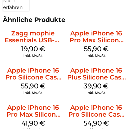
Mehr
erfahren
Ähnliche Produkte
Zagg mophie
Apple iPhone 16
Essentials USB-C-
Pro Max Silicone
20W Charger PD
Case MagSafe
19,90
€
55,90
€
Weiß
Stone Gray
inkl. MwSt.
inkl. MwSt.
Apple iPhone 16
Apple iPhone 16
Pro Silicone Case
Plus Silicone Case
MagSafe Stone
MagSafe Plum
55,90
€
39,90
€
Gray
inkl. MwSt.
inkl. MwSt.
Apple iPhone 16
Apple iPhone 16
Pro Max Silicone
Pro Silicone Case
Case MagSafe
MagSafe Black
41,90
€
54,90
€
Ultramarine