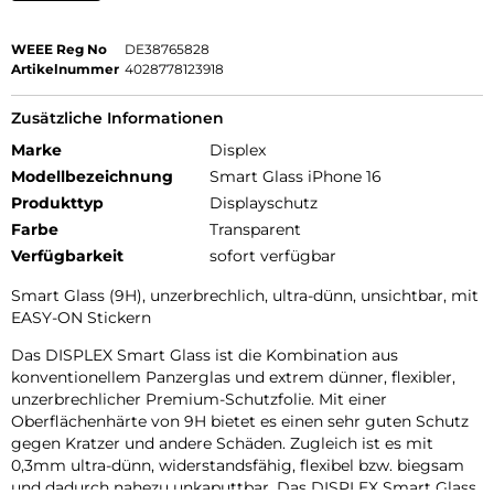
WEEE Reg No
DE38765828
Artikelnummer
4028778123918
Zusätzliche Informationen
Marke
Displex
Modellbezeichnung
Smart Glass iPhone 16
Produkttyp
Displayschutz
Farbe
Transparent
Verfügbarkeit
sofort verfügbar
Smart Glass (9H), unzerbrechlich, ultra-dünn, unsichtbar, mit
EASY-ON Stickern
Das DISPLEX Smart Glass ist die Kombination aus
konventionellem Panzerglas und extrem dünner, flexibler,
unzerbrechlicher Premium-Schutzfolie. Mit einer
Oberflächenhärte von 9H bietet es einen sehr guten Schutz
gegen Kratzer und andere Schäden. Zugleich ist es mit
0,3mm ultra-dünn, widerstandsfähig, flexibel bzw. biegsam
und dadurch nahezu unkaputtbar. Das DISPLEX Smart Glass