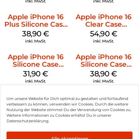
inkl. MwSt.
inkl. MwSt.
Apple iPhone 16
Apple iPhone 16
Plus Silicone Case
Clear Case
MagSafe Denim
MagSafe
38,90
€
54,90
€
Transparent
inkl. MwSt.
inkl. MwSt.
Apple iPhone 16
Apple iPhone 16
Silicone Case
Silicone Case
MagSafe Fuchsia
MagSafe
31,90
€
38,90
€
Ultramarine
inkl. MwSt.
inkl. MwSt.
Um unsere Website für Dich optimal zu gestalten und fortlaufend
verbessern zu können, verwenden wir Cookies. Durch die weitere
Nutzung der Website stimmst Du der Verwendung von Cookies zu.
Impressum
Weitere Informationen zu Cookies erhältst Du in unserer
Datenschutzerklärung.
AGB
Datenschutz
Alle akzeptieren