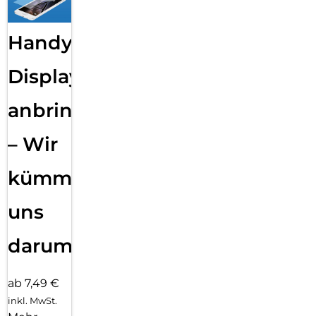
Handy
Displayfolie
anbringen
– Wir
kümmern
uns
darum!
ab 7,49 €
inkl. MwSt.