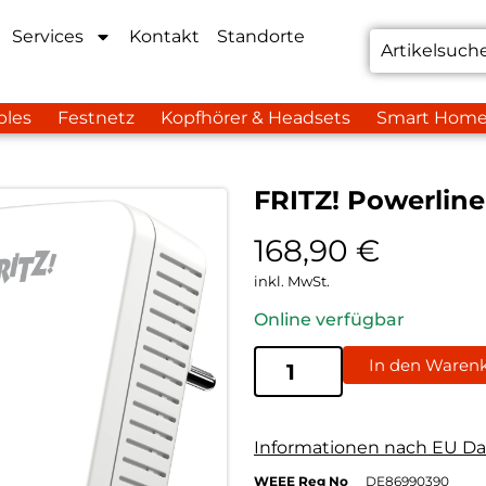
Services
Kontakt
Standorte
bles
Festnetz
Kopfhörer & Headsets
Smart Hom
FRITZ! Powerlin
168,90
€
inkl. MwSt.
Online verfügbar
In den Waren
Informationen nach EU Da
WEEE Reg No
DE86990390