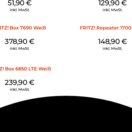
51,90
€
129,90
€
inkl. MwSt.
inkl. MwSt.
ITZ! Box 7690 Weiß
FRITZ! Repeater 170
378,90
€
148,90
€
inkl. MwSt.
inkl. MwSt.
Z! Box 6850 LTE Weiß
239,90
€
inkl. MwSt.