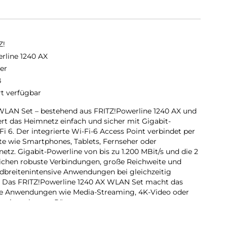
Z!
rline 1240 AX
er
ß
rt verfügbar
WLAN Set – bestehend aus FRITZ!Powerline 1240 AX und
ert das Heimnetz einfach und sicher mit Gigabit-
6. Der integrierte Wi-Fi-6 Access Point verbindet per
te wie Smartphones, Tablets, Fernseher oder
tz. Gigabit-Powerline von bis zu 1.200 MBit/s und die 2
chen robuste Verbindungen, große Reichweite und
dbreitenintensive Anwendungen bei gleichzeitig
 Das FRITZ!Powerline 1240 AX WLAN Set macht das
lle Anwendungen wie Media-Streaming, 4K-Video oder
 weit entlegene Räume.