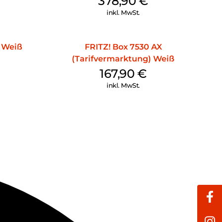
378,90
€
inkl. MwSt.
0 Weiß
FRITZ! Box 7530 AX
(Tarifvermarktung) Weiß
167,90
€
inkl. MwSt.