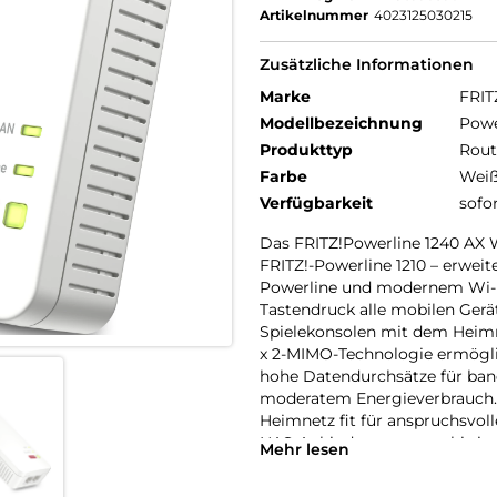
Artikelnummer
4023125030215
Zusätzliche Informationen
Marke
FRIT
Modellbezeichnung
Powe
Produkttyp
Rout
Farbe
Wei
Verfügbarkeit
sofo
Das FRITZ!Powerline 1240 AX 
FRITZ!-Powerline 1210 – erweit
Powerline und modernem Wi-Fi 
Tastendruck alle mobilen Gerä
Spielekonsolen mit dem Heimne
x 2-MIMO-Technologie ermögli
hohe Datendurchsätze für ban
moderatem Energieverbrauch.
Heimnetz fit für anspruchsvo
NAS-Anbindung – sogar bis in
Mehr lesen
Powerline der Gigabit-Klasse: