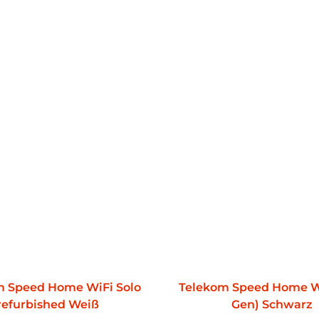
mitgelieferte FRITZ!Powerline
Herausragend dabei ist die ind
1240AX WLAN Set ist mit 128-B
Heimnetz eingebunden und sofo
WPA2-Verschlüsselung, durch
(Wi-Fi Protected Setup ) sowie
1240 AX WLAN Set maximalen K
Energiemanagement bei Powe
Das FRITZ!Powerline 1240 AX 
Anschlüsse in einem multifunk
Energiemanagement regelt au
verringert damit den Stromve
ein Herunterstellen der LAN-P
Strombedarf der Geräte ein. 
WLAN-Zeitschaltung ebenfalls 
m Speed Home WiFi Solo
Telekom Speed Home W
refurbished Weiß
Gen) Schwarz