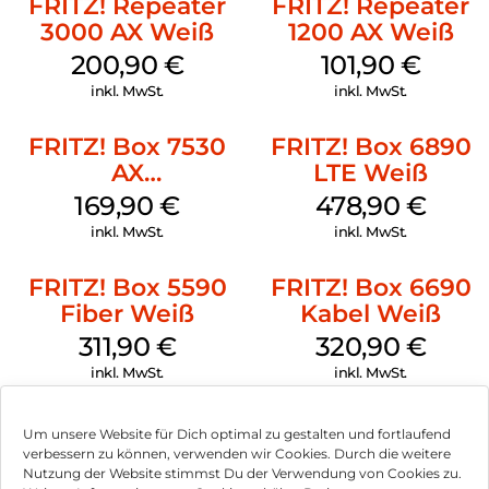
FRITZ! Repeater
FRITZ! Repeater
3000 AX Weiß
1200 AX Weiß
200,90
€
101,90
€
inkl. MwSt.
inkl. MwSt.
FRITZ! Box 7530
FRITZ! Box 6890
AX
LTE Weiß
(Tarifvermarktung)
169,90
€
478,90
€
Weiß
inkl. MwSt.
inkl. MwSt.
FRITZ! Box 5590
FRITZ! Box 6690
Fiber Weiß
Kabel Weiß
311,90
€
320,90
€
inkl. MwSt.
inkl. MwSt.
Um unsere Website für Dich optimal zu gestalten und fortlaufend
verbessern zu können, verwenden wir Cookies. Durch die weitere
Nutzung der Website stimmst Du der Verwendung von Cookies zu.