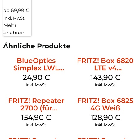
ab 69,99 €
inkl. MwSt.
Mehr
erfahren
Ähnliche Produkte
BlueOptics
FRITZ! Box 6820
Simplex LWL
LTE v4
Patchkabel LC-
(Tarifvermarktung)
24,90
€
143,90
€
APC Singlemode
Weiß
inkl. MwSt.
inkl. MwSt.
20 m Yellow
FRITZ! Repeater
FRITZ! Box 6825
2700 (für
4G Weiß
Tarifvermarktung)
154,90
€
128,90
€
Weiß
inkl. MwSt.
inkl. MwSt.