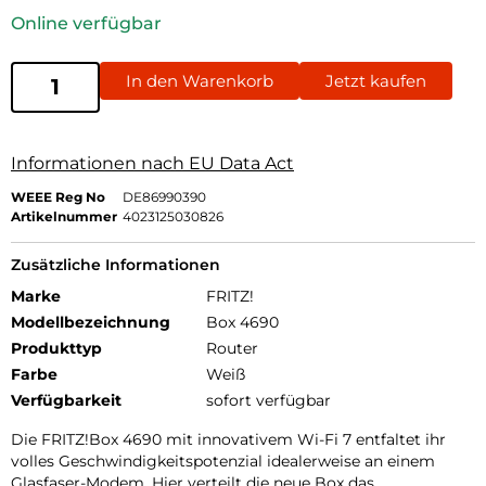
Online verfügbar
In den Warenkorb
Jetzt kaufen
Informationen nach EU Data Act
WEEE Reg No
DE86990390
Artikelnummer
4023125030826
Zusätzliche Informationen
Marke
FRITZ!
Modellbezeichnung
Box 4690
Produkttyp
Router
Farbe
Weiß
Verfügbarkeit
sofort verfügbar
Die FRITZ!Box 4690 mit innovativem Wi-Fi 7 entfaltet ihr
volles Geschwindigkeitspotenzial idealerweise an einem
Glasfaser-Modem. Hier verteilt die neue Box das