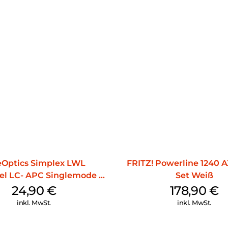
eOptics Simplex LWL
FRITZ! Powerline 1240
el LC- APC Singlemode 20
Set Weiß
m Yellow
24,90
€
178,90
€
inkl. MwSt.
inkl. MwSt.