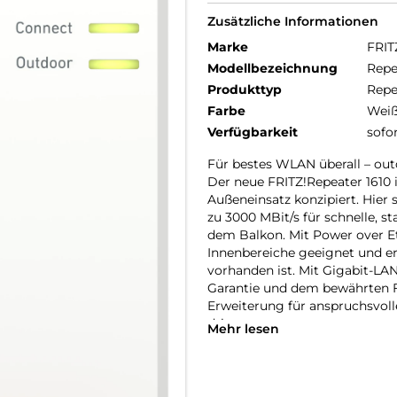
Zusätzliche Informationen
Marke
FRIT
Modellbezeichnung
Repe
Produkttyp
Repe
Farbe
Wei
Verfügbarkeit
sofo
Für bestes WLAN überall – out
Der neue FRITZ!Repeater 1610 i
Außeneinsatz konzipiert. Hier 
zu 3000 MBit/s für schnelle, s
dem Balkon. Mit Power over Et
Innenbereiche geeignet und er
vorhanden ist. Mit Gigabit-L
Garantie und dem bewährten FR
Erweiterung für anspruchsvo
drinnen.
Mehr lesen
Robust im Außeneinsatz – einf
Der FRITZ!Repeater 1610 Outd
zertifizierten Gehäuse bei Wi