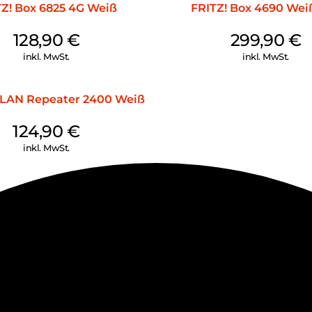
TZ! Box 6825 4G Weiß
FRITZ! Box 4690 Wei
128,90
€
299,90
€
inkl. MwSt.
inkl. MwSt.
WLAN Repeater 2400 Weiß
124,90
€
inkl. MwSt.