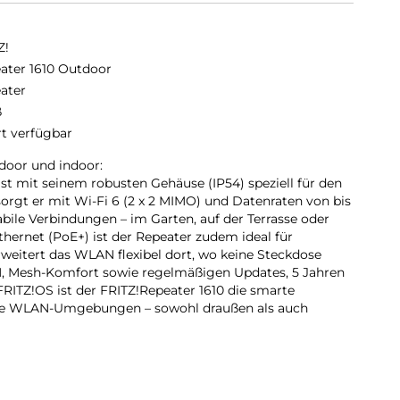
Z!
ater 1610 Outdoor
ater
ß
rt verfügbar
door und indoor:
st mit seinem robusten Gehäuse (IP54) speziell für den
sorgt er mit Wi-Fi 6 (2 x 2 MIMO) und Datenraten von bis
tabile Verbindungen – im Garten, auf der Terrasse oder
hernet (PoE+) ist der Repeater zudem ideal für
weitert das WLAN flexibel dort, wo keine Steckdose
AN, Mesh-Komfort sowie regelmäßigen Updates, 5 Jahren
ITZ!OS ist der FRITZ!Repeater 1610 die smarte
lle WLAN-Umgebungen – sowohl draußen als auch
ache Einrichtung:
oor überzeugt mit seinem kompakten, nach IP54
nd und Wetter. Zwei im Lieferumfang enthaltene Adapter