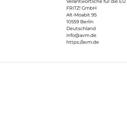
Verantwortliche für die EU
lassen sich ganz einfach auf T
FRITZ! GmbH
Perfekt abgestimmt auf die FRI
Alt-Moabit 95
Einfaches und sicheres Anme
10559 Berlin
Taste
Deutschland
Vergrößert das Heimnetz mi
info@avm.de
Übernimmt mit Mesh automatis
des FRITZ!Mesh Set
https://avm.de