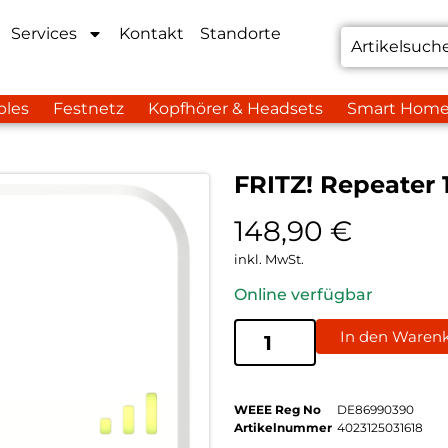
Services
Kontakt
Standorte
bles
Festnetz
Kopfhörer & Headsets
Smart Hom
FRITZ! Repeater
148,90
€
inkl. MwSt.
Online verfügbar
In den Waren
WEEE Reg No
DE86990390
Artikelnummer
4023125031618