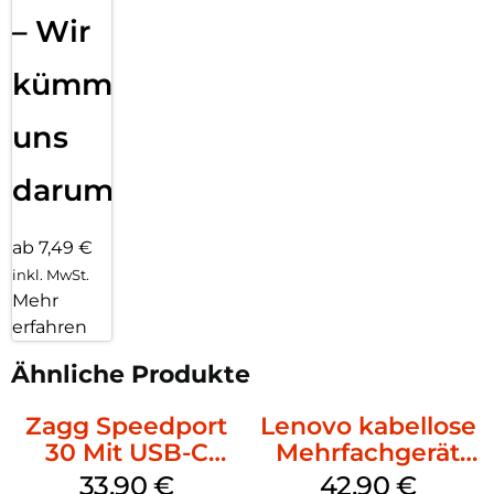
– Wir
kümmern
uns
darum!
ab 7,49 €
inkl. MwSt.
Mehr
erfahren
Ähnliche Produkte
Zagg Speedport
Lenovo kabellose
30 Mit USB-C
Mehrfachgerät
Kabel Weiß
Luna Grey
33,90
€
42,90
€