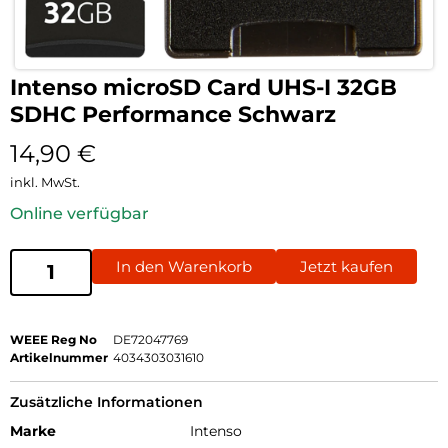
Intenso microSD Card UHS-I 32GB
SDHC Performance Schwarz
14,90
€
inkl. MwSt.
Online verfügbar
In den Warenkorb
Jetzt kaufen
WEEE Reg No
DE72047769
Artikelnummer
4034303031610
Zusätzliche Informationen
Marke
Intenso