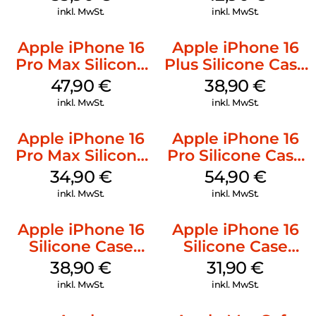
inkl. MwSt.
inkl. MwSt.
Apple iPhone 16
Apple iPhone 16
Pro Max Silicone
Plus Silicone Case
Case MagSafe
MagSafe Denim
47,90
€
38,90
€
Black
inkl. MwSt.
inkl. MwSt.
Apple iPhone 16
Apple iPhone 16
Pro Max Silicone
Pro Silicone Case
Case MagSafe
MagSafe Black
34,90
€
54,90
€
Denim
inkl. MwSt.
inkl. MwSt.
Apple iPhone 16
Apple iPhone 16
Silicone Case
Silicone Case
MagSafe
MagSafe Fuchsia
38,90
€
31,90
€
Ultramarine
inkl. MwSt.
inkl. MwSt.