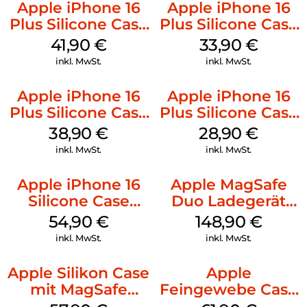
Apple iPhone 16
Apple iPhone 16
Plus Silicone Case
Plus Silicone Case
MagSafe Stone
MagSafe Lake
41,90
€
33,90
€
Gray
Green
inkl. MwSt.
inkl. MwSt.
Apple iPhone 16
Apple iPhone 16
Plus Silicone Case
Plus Silicone Case
MagSafe Denim
MagSafe Black
38,90
€
28,90
€
inkl. MwSt.
inkl. MwSt.
Apple iPhone 16
Apple MagSafe
Silicone Case
Duo Ladegerät
MagSafe Lake
Weiß
54,90
€
148,90
€
Green
inkl. MwSt.
inkl. MwSt.
Apple Silikon Case
Apple
mit MagSafe
Feingewebe Case
iPhone 14 Pro
iPhone 15 Pro