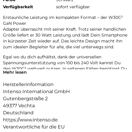
Verfügbarkeit
sofort verfügbar
Erstaunliche Leistung im kompakten Format – der W30C²
GaN Power
Adapter überrascht mit seiner Kraft. Trotz seiner handlichen
Größe liefert er 30 Watt Leistung und lädt Dein Smartphone
in kürzester Zeit wieder auf. Das leichte Design macht ihn
zum idealen Begleiter für alle, die viel unterwegs sind.
Egal wo du dich aufhältst, dank der universellen
Spannungsunterstützung von 100 bis 240 Volt kannst Du
den W30C² weltweit nutzen. In seltenen Fällen benötigst Du
Mehr lesen
einen länderspezifischen Adapter. Erlebe die Zukunft des
Ladens.
Herstellerinformation
Fortschrittliche GaN-Technologie
Intenso International GmbH
Gutenbergstraße 2
Dank der innovativen Galliumnitrid-Technologie (GaN) ist
49377 Vechta
der W30C² nicht nur klein und leicht, sondern auch extrem
effizient. Deine Geräte werden blitzschnell geladen, während
Deutschland
Du gleichzeitig Deinen ökologischen Fußabdruck
https://www.intenso.de
verringerst. GaN macht es möglich, dass die Adapter kleiner
Verantwortliche für die EU
sind und höhere Spannungen und Ströme bewältigen