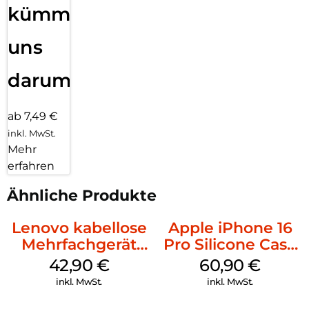
kümmern
uns
darum!
ab 7,49 €
inkl. MwSt.
Mehr
erfahren
Ähnliche Produkte
Lenovo kabellose
Apple iPhone 16
Mehrfachgerät
Pro Silicone Case
Luna Grey
MagSafe Stone
42,90
€
60,90
€
Gray
inkl. MwSt.
inkl. MwSt.