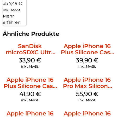
ab 7,49 €
inkl. MwSt.
Mehr
erfahren
Ähnliche Produkte
SanDisk
Apple iPhone 16
microSDXC Ultra
Plus Silicone Case
128 GB + Adapter
MagSafe Plum
33,90
€
39,90
€
Mobile
inkl. MwSt.
inkl. MwSt.
Apple iPhone 16
Apple iPhone 16
Plus Silicone Case
Pro Max Silicone
MagSafe Stone
Case MagSafe
41,90
€
55,90
€
Gray
Stone Gray
inkl. MwSt.
inkl. MwSt.
Apple iPhone 16
Apple iPhone 16