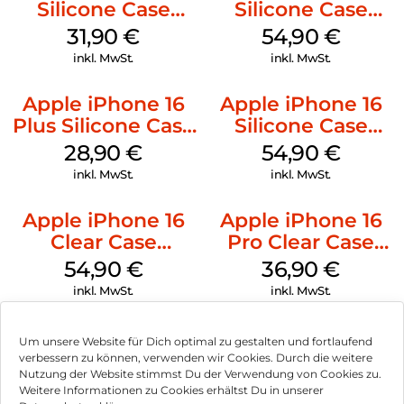
Silicone Case
Silicone Case
MagSafe Fuchsia
MagSafe Lake
31,90
€
54,90
€
Green
inkl. MwSt.
inkl. MwSt.
Apple iPhone 16
Apple iPhone 16
Plus Silicone Case
Silicone Case
MagSafe Black
MagSafe Black
28,90
€
54,90
€
inkl. MwSt.
inkl. MwSt.
Apple iPhone 16
Apple iPhone 16
Clear Case
Pro Clear Case
MagSafe
MagSafe
54,90
€
36,90
€
Transparent
Transparent
inkl. MwSt.
inkl. MwSt.
Um unsere Website für Dich optimal zu gestalten und fortlaufend
verbessern zu können, verwenden wir Cookies. Durch die weitere
Nutzung der Website stimmst Du der Verwendung von Cookies zu.
Impressum
Weitere Informationen zu Cookies erhältst Du in unserer