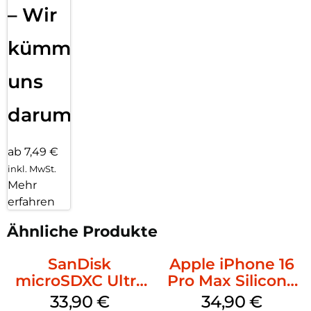
– Wir
kümmern
uns
darum!
ab 7,49 €
inkl. MwSt.
Mehr
erfahren
Ähnliche Produkte
SanDisk
Apple iPhone 16
microSDXC Ultra
Pro Max Silicone
128 GB + Adapter
Case MagSafe
33,90
€
34,90
€