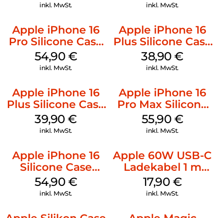
Mobile
Denim
inkl. MwSt.
inkl. MwSt.
Apple iPhone 16
Apple iPhone 16
Pro Silicone Case
Plus Silicone Case
MagSafe Black
MagSafe Denim
54,90
€
38,90
€
inkl. MwSt.
inkl. MwSt.
Apple iPhone 16
Apple iPhone 16
Plus Silicone Case
Pro Max Silicone
MagSafe Plum
Case MagSafe
39,90
€
55,90
€
Stone Gray
inkl. MwSt.
inkl. MwSt.
Apple iPhone 16
Apple 60W USB-C
Silicone Case
Ladekabel 1 m
MagSafe Black
Weiß
54,90
€
17,90
€
inkl. MwSt.
inkl. MwSt.