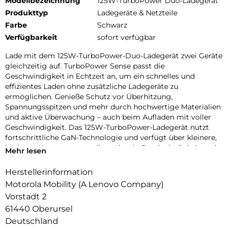
Modellbezeichnung
125W-TurboPower Duo-Ladegerät
Produkttyp
Ladegeräte & Netzteile
Farbe
Schwarz
Verfügbarkeit
sofort verfügbar
Lade mit dem 125W-TurboPower-Duo-Ladegerät zwei Geräte
gleichzeitig auf. TurboPower Sense passt die
Geschwindigkeit in Echtzeit an, um ein schnelles und
effizientes Laden ohne zusätzliche Ladegeräte zu
ermöglichen. Genieße Schutz vor Überhitzung,
Spannungsspitzen und mehr durch hochwertige Materialien
und aktive Überwachung – auch beim Aufladen mit voller
Geschwindigkeit. Das 125W-TurboPower-Ladegerät nutzt
fortschrittliche GaN-Technologie und verfügt über kleinere,
leichtere Komponenten, die optimale Geschwindigkeit und
Mehr lesen
Effizienz bieten. Vom Laptop bis zu Earbuds – du bist mit all
deinen Geräten kompatibel und es passt problemlos in deine
Herstellerinformation
Hosen- oder Handtasche.
Motorola Mobility (A Lenovo Company)
Vorstadt 2
61440 Oberursel
Deutschland