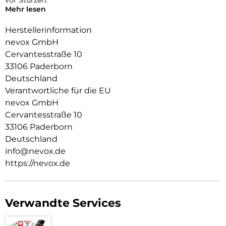
Mehr lesen
Das Display ist durch die seitlichen Flanken geschützt.
Herstellerinformation
Durch das verwendete Material ist diese komplett
nevox GmbH
Transparent und bringt jegliche Farbe des Smartphones,
Cervantesstraße 10
passend zur Geltung.
33106 Paderborn
Die Anschlüsse, Knöpfe und Kamera bleiben voll zugänglich.
Deutschland
Hochwertiges Schmutzabweisendes Material und
Verantwortliche für die EU
Schockproof durch eingearbeitete Luftpolster in den Ecken.
nevox GmbH
Cervantesstraße 10
33106 Paderborn
Deutschland
info@nevox.de
https://nevox.de
Verwandte Services