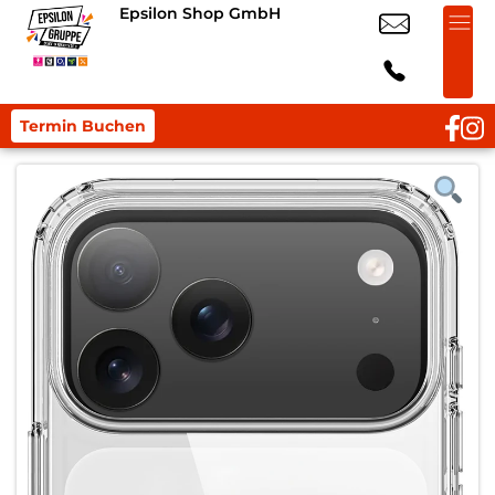
Epsilon Shop GmbH
Termin Buchen