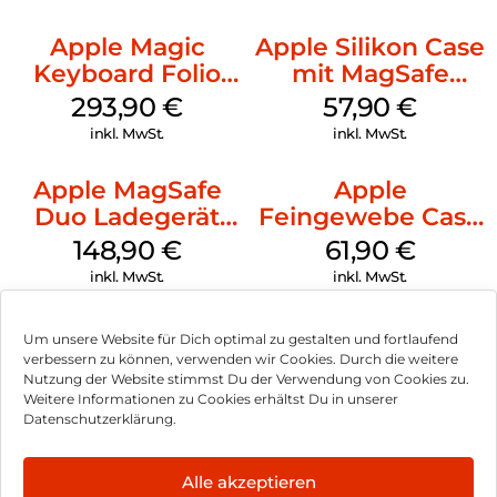
Apple Magic
Apple Silikon Case
Keyboard Folio
mit MagSafe
iPad 10.9″ (10.Gen.)
iPhone 14 Pro
293,90
€
57,90
€
Weiß
(PRODUCT)RED
inkl. MwSt.
inkl. MwSt.
Apple MagSafe
Apple
Duo Ladegerät
Feingewebe Case
Weiß
iPhone 15 Pro
148,90
€
61,90
€
MagSafe Schwarz
inkl. MwSt.
inkl. MwSt.
Um unsere Website für Dich optimal zu gestalten und fortlaufend
verbessern zu können, verwenden wir Cookies. Durch die weitere
Nutzung der Website stimmst Du der Verwendung von Cookies zu.
Impressum
Weitere Informationen zu Cookies erhältst Du in unserer
Datenschutzerklärung.
AGB
Datenschutz
Alle akzeptieren