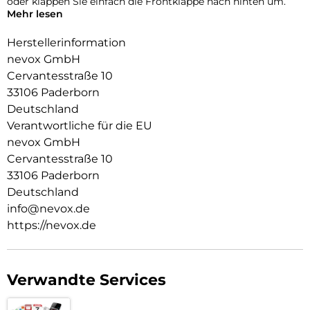
oder klappen Sie einfach die Frontklappe nach hinten um.
Mehr lesen
Durch die 2 unsichtbar integrierten Magneten wird die
Bedienung kinderleicht und die Schutzhülle öffnet sich nicht
Herstellerinformation
ungewollt.
nevox GmbH
Cervantesstraße 10
Beim Umklappen der Frontklappe wird diese ebenfalls durch
die Magneten auf der Rückseite fixiert, somit ist ein
33106 Paderborn
bequemes Telefonieren und Bedienen sichergestellt.
Deutschland
Verantwortliche für die EU
nevox GmbH
Cervantesstraße 10
33106 Paderborn
Deutschland
info@nevox.de
https://nevox.de
Verwandte Services