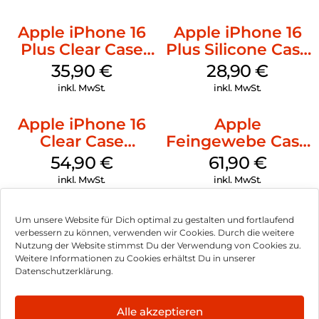
Apple iPhone 16
Apple iPhone 16
Plus Clear Case
Plus Silicone Case
MagSafe
MagSafe Black
35,90
€
28,90
€
Transparent
inkl. MwSt.
inkl. MwSt.
Apple iPhone 16
Apple
Clear Case
Feingewebe Case
MagSafe
iPhone 15 Pro
54,90
€
61,90
€
Transparent
MagSafe Schwarz
inkl. MwSt.
inkl. MwSt.
Um unsere Website für Dich optimal zu gestalten und fortlaufend
verbessern zu können, verwenden wir Cookies. Durch die weitere
Nutzung der Website stimmst Du der Verwendung von Cookies zu.
Impressum
Weitere Informationen zu Cookies erhältst Du in unserer
Datenschutzerklärung.
AGB
Datenschutz
Alle akzeptieren