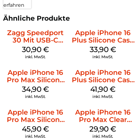
erfahren
Ähnliche Produkte
Zagg Speedport
Apple iPhone 16
30 Mit USB-C
Plus Silicone Case
Kabel Weiß
MagSafe Lake
30,90
€
33,90
€
Green
inkl. MwSt.
inkl. MwSt.
Apple iPhone 16
Apple iPhone 16
Pro Max Silicone
Plus Silicone Case
Case MagSafe
MagSafe Stone
34,90
€
41,90
€
Denim
Gray
inkl. MwSt.
inkl. MwSt.
Apple iPhone 16
Apple iPhone 16
Pro Max Silicone
Pro Max Clear
Case MagSafe
Case MagSafe
45,90
€
29,90
€
Ultramarine
Transparent
inkl. MwSt.
inkl. MwSt.