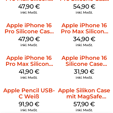
Case MagSafe
MagSafe Black
47,90
€
54,90
€
Black
inkl. MwSt.
inkl. MwSt.
Apple iPhone 16
Apple iPhone 16
Pro Silicone Case
Pro Max Silicone
MagSafe Denim
Case MagSafe
47,90
€
34,90
€
Denim
inkl. MwSt.
inkl. MwSt.
Apple iPhone 16
Apple iPhone 16
Pro Max Silicone
Silicone Case
Case MagSafe
MagSafe Fuchsia
41,90
€
31,90
€
Ultramarine
inkl. MwSt.
inkl. MwSt.
Apple Pencil USB-
Apple Silikon Case
C Weiß
mit MagSafe
iPhone 14 Pro
91,90
€
57,90
€
(PRODUCT)RED
inkl. MwSt.
inkl. MwSt.