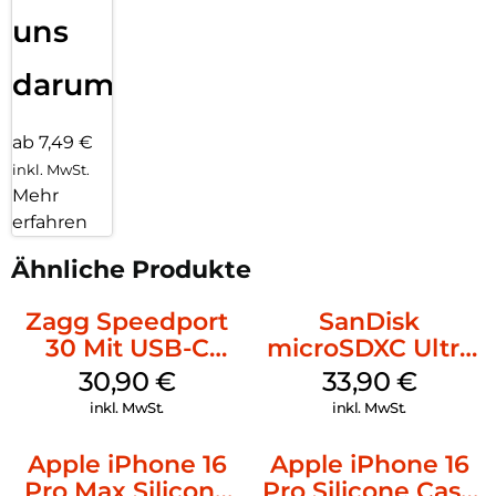
uns
darum!
ab 7,49 €
inkl. MwSt.
Mehr
erfahren
Ähnliche Produkte
Zagg Speedport
SanDisk
30 Mit USB-C
microSDXC Ultra
Kabel Weiß
128 GB + Adapter
30,90
€
33,90
€
Mobile
inkl. MwSt.
inkl. MwSt.
Apple iPhone 16
Apple iPhone 16
Pro Max Silicone
Pro Silicone Case