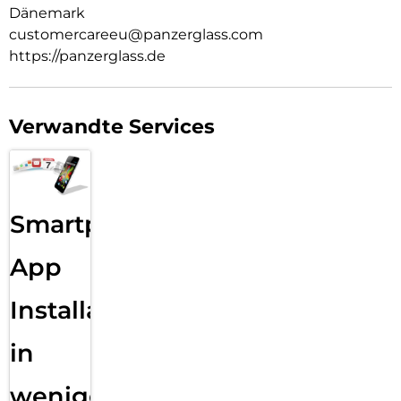
Dänemark
customercareeu@panzerglass.com
https://panzerglass.de
Verwandte Services
Smartphone
App
Installation
in
wenigen