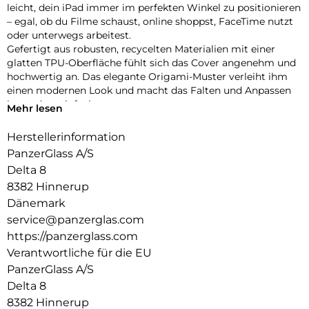
leicht, dein iPad immer im perfekten Winkel zu positionieren
– egal, ob du Filme schaust, online shoppst, FaceTime nutzt
oder unterwegs arbeitest.
Gefertigt aus robusten, recycelten Materialien mit einer
glatten TPU-Oberfläche fühlt sich das Cover angenehm und
hochwertig an. Das elegante Origami-Muster verleiht ihm
einen modernen Look und macht das Falten und Anpassen
besonders einfach.
Mehr lesen
Dein iPad ist rundum geschützt – vorne und hinten – mit
verstärkten Ecken, die den täglichen Stößen und
Herstellerinformation
Erschütterungen standhalten. Dank der integrierten
PanzerGlass A/S
Halterung für deinen Apple Pencil hast du ihn immer
Delta 8
griffbereit.
8382 Hinnerup
Bist du bereit, dein iPad auf das nächste Level zu bringen?
Die iPad Essential Hülle vereint Stil, Vielseitigkeit und Schutz
Dänemark
in einem cleveren Design – gemacht, um mit dir Schritt zu
service@panzerglas.com
halten, egal wohin dich der Tag führt.
https://panzerglass.com
Verantwortliche für die EU
PanzerGlass A/S
Delta 8
8382 Hinnerup