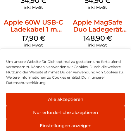
34,90
€
54,90
€
Denim
Green
inkl. MwSt.
inkl. MwSt.
Apple 60W USB-C
Apple MagSafe
Ladekabel 1 m
Duo Ladegerät
Weiß
Weiß
17,90
€
148,90
€
inkl. MwSt.
inkl. MwSt.
Um unsere Website für Dich optimal zu gestalten und fortlaufend
verbessern zu können, verwenden wir Cookies. Durch die weitere
Nutzung der Website stimmst Du der Verwendung von Cookies zu.
Impressum
Weitere Informationen zu Cookies erhältst Du in unserer
Datenschutzerklärung.
AGB
Datenschutz
Alle akzeptieren
Vertrag widerrufen
Nur erforderliche akzeptieren
Hinweis zur Batterieentsorgung
Einstellungen anzeigen