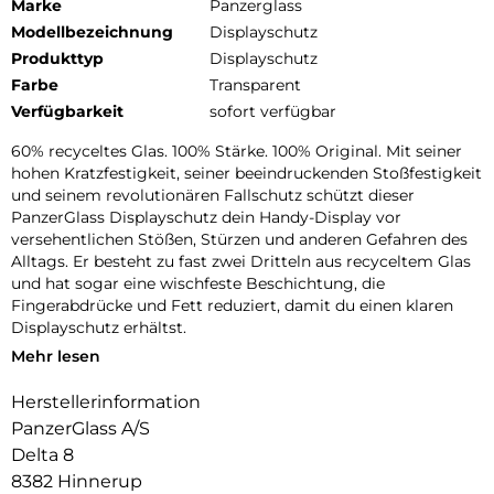
Marke
Panzerglass
Modellbezeichnung
Displayschutz
Produkttyp
Displayschutz
Farbe
Transparent
Verfügbarkeit
sofort verfügbar
60% recyceltes Glas. 100% Stärke. 100% Original. Mit seiner
hohen Kratzfestigkeit, seiner beeindruckenden Stoßfestigkeit
und seinem revolutionären Fallschutz schützt dieser
PanzerGlass Displayschutz dein Handy-Display vor
versehentlichen Stößen, Stürzen und anderen Gefahren des
Alltags. Er besteht zu fast zwei Dritteln aus recyceltem Glas
und hat sogar eine wischfeste Beschichtung, die
Fingerabdrücke und Fett reduziert, damit du einen klaren
Displayschutz erhältst.
Mehr lesen
Mit dem beiliegenden EasyAligner aus 100 % recyceltem
Plastik ist die Installation ein Kinderspiel (im Ernst!). Um es
Herstellerinformation
noch einfacher zu machen, haben wir eine Schritt-für-
PanzerGlass A/S
Schritt-Anleitung und einen QR-Code für den schnellen
Zugriff auf unser Online-Anleitungsvideo beigefügt. Und
Delta 8
denk dran: Einmal installiert, musst du nie wieder befürchten,
8382 Hinnerup