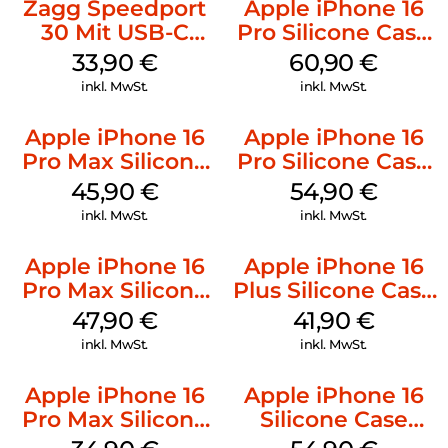
Zagg Speedport
Apple iPhone 16
30 Mit USB-C
Pro Silicone Case
Kabel Weiß
MagSafe Stone
33,90
€
60,90
€
Gray
inkl. MwSt.
inkl. MwSt.
Apple iPhone 16
Apple iPhone 16
Pro Max Silicone
Pro Silicone Case
Case MagSafe
MagSafe Black
45,90
€
54,90
€
Ultramarine
inkl. MwSt.
inkl. MwSt.
Apple iPhone 16
Apple iPhone 16
Pro Max Silicone
Plus Silicone Case
Case MagSafe
MagSafe Stone
47,90
€
41,90
€
Black
Gray
inkl. MwSt.
inkl. MwSt.
Apple iPhone 16
Apple iPhone 16
Pro Max Silicone
Silicone Case
Case MagSafe
MagSafe Lake