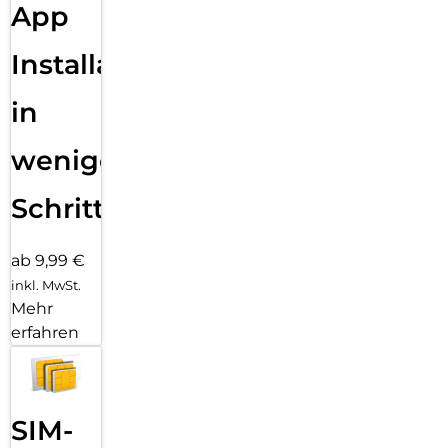
Hülle mit PanzerGlass PicturePerfect oder Hoops.
App
Reduktion von 2022-2024 gemessen durch Vergleich
ausgewählter Produkte aus dem PanzerGlass Kernsortiment.
Installation
in
wenigen
Schritten
ab 9,99 €
inkl. MwSt.
Mehr
erfahren
SIM-