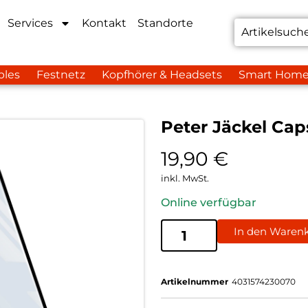
Services
Kontakt
Standorte
bles
Festnetz
Kopfhörer & Headsets
Smart Hom
Peter Jäckel Cap
19,90
€
inkl. MwSt.
Online verfügbar
In den Waren
Artikelnummer
4031574230070