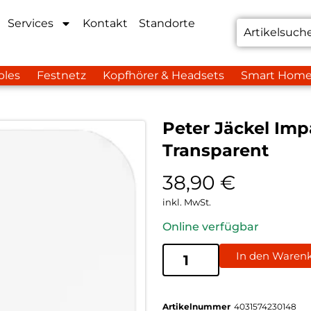
Services
Kontakt
Standorte
bles
Festnetz
Kopfhörer & Headsets
Smart Hom
Peter Jäckel Imp
Transparent
38,90
€
inkl. MwSt.
Online verfügbar
In den Waren
Artikelnummer
4031574230148