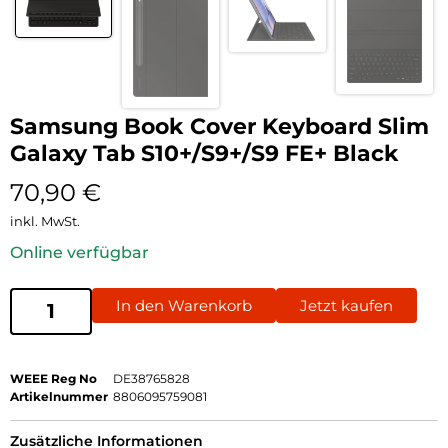
Samsung Book Cover Keyboard Slim
Galaxy Tab S10+/S9+/S9 FE+ Black
70,90
€
inkl. MwSt.
Online verfügbar
In den Warenkorb
Jetzt kaufen
WEEE Reg No
DE38765828
Artikelnummer
8806095759081
Zusätzliche Informationen