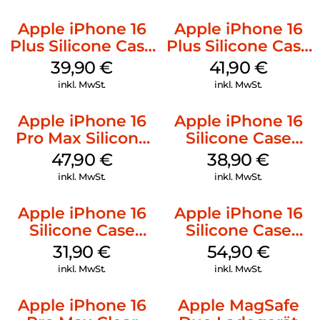
Apple iPhone 16
Apple iPhone 16
Plus Silicone Case
Plus Silicone Case
MagSafe Plum
MagSafe Stone
39,90
€
41,90
€
Gray
inkl. MwSt.
inkl. MwSt.
Apple iPhone 16
Apple iPhone 16
Pro Max Silicone
Silicone Case
Case MagSafe
MagSafe
47,90
€
38,90
€
Black
Ultramarine
inkl. MwSt.
inkl. MwSt.
Apple iPhone 16
Apple iPhone 16
Silicone Case
Silicone Case
MagSafe Fuchsia
MagSafe Black
31,90
€
54,90
€
inkl. MwSt.
inkl. MwSt.
Apple iPhone 16
Apple MagSafe