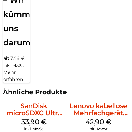
– Wir
kümmern
uns
darum!
ab 7,49 €
inkl. MwSt.
Mehr
erfahren
Ähnliche Produkte
SanDisk
Lenovo kabellose
microSDXC Ultra
Mehrfachgerät
128 GB + Adapter
Luna Grey
33,90
€
42,90
€
Mobile
inkl. MwSt.
inkl. MwSt.