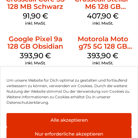
128 MB Schwarz
M6 128 GB
Schwarz
91,90
€
407,90
€
inkl. MwSt.
inkl. MwSt.
Google Pixel 9a
Motorola Moto
128 GB Obsidian
g75 5G 128 GB
Charcoal Gray
393,90
€
393,90
€
inkl. MwSt.
inkl. MwSt.
Um unsere Website für Dich optimal zu gestalten und fortlaufend
verbessern zu können, verwenden wir Cookies. Durch die weitere
Nutzung der Website stimmst Du der Verwendung von Cookies zu.
Impressum
Weitere Informationen zu Cookies erhältst Du in unserer
Datenschutzerklärung.
AGB
Datenschutz
Alle akzeptieren
Vertrag widerrufen
Nur erforderliche akzeptieren