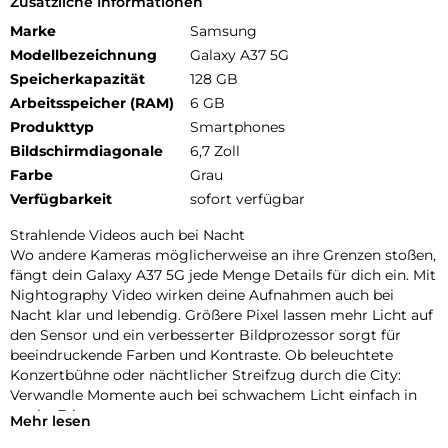
Zusätzliche Informationen
Marke
Samsung
Modellbezeichnung
Galaxy A37 5G
Speicherkapazität
128 GB
Arbeitsspeicher (RAM)
6 GB
Produkttyp
Smartphones
Bildschirmdiagonale
6,7 Zoll
Farbe
Grau
Verfügbarkeit
sofort verfügbar
Strahlende Videos auch bei Nacht
Wo andere Kameras möglicherweise an ihre Grenzen stoßen,
fängt dein Galaxy A37 5G jede Menge Details für dich ein. Mit
Nightography Video wirken deine Aufnahmen auch bei
Nacht klar und lebendig. Größere Pixel lassen mehr Licht auf
den Sensor und ein verbesserter Bildprozessor sorgt für
beeindruckende Farben und Kontraste. Ob beleuchtete
Konzertbühne oder nächtlicher Streifzug durch die City:
Verwandle Momente auch bei schwachem Licht einfach in
starke Erinnerungen.
Mehr lesen