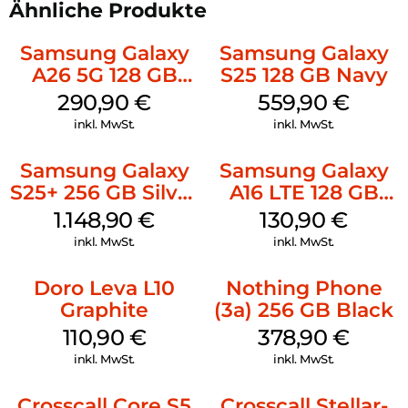
Ähnliche Produkte
Samsung Galaxy
Samsung Galaxy
A26 5G 128 GB
S25 128 GB Navy
Mint
290,90
€
559,90
€
inkl. MwSt.
inkl. MwSt.
Samsung Galaxy
Samsung Galaxy
S25+ 256 GB Silver
A16 LTE 128 GB
Shadow
Black
1.148,90
€
130,90
€
inkl. MwSt.
inkl. MwSt.
Doro Leva L10
Nothing Phone
Graphite
(3a) 256 GB Black
110,90
€
378,90
€
inkl. MwSt.
inkl. MwSt.
Crosscall Core S5
Crosscall Stellar-