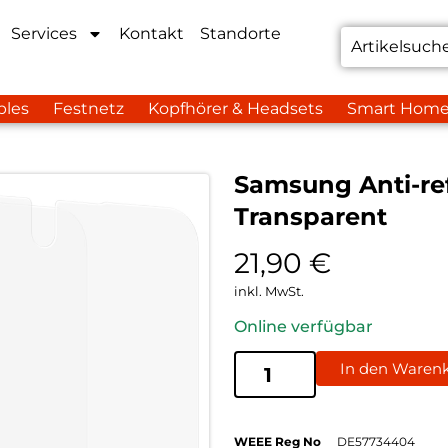
Services
Kontakt
Standorte
bles
Festnetz
Kopfhörer & Headsets
Smart Hom
Samsung Anti-ref
Transparent
21,90
€
inkl. MwSt.
Online verfügbar
In den Waren
WEEE Reg No
DE57734404