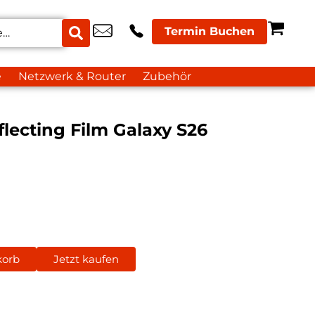
Termin Buchen
e
Netzwerk & Router
Zubehör
lecting Film Galaxy S26
korb
Jetzt kaufen