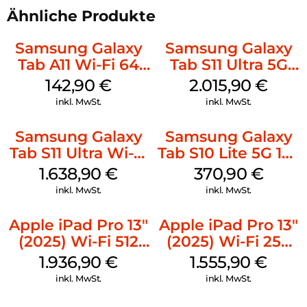
Ähnliche Produkte
Samsung Galaxy
Samsung Galaxy
Tab A11 Wi-Fi 64
Tab S11 Ultra 5G
GB Gray
512 GB Gray
142,90
€
2.015,90
€
inkl. MwSt.
inkl. MwSt.
Samsung Galaxy
Samsung Galaxy
Tab S11 Ultra Wi-Fi
Tab S10 Lite 5G 128
512 GB Gray
GB Silver
1.638,90
€
370,90
€
inkl. MwSt.
inkl. MwSt.
Apple iPad Pro 13″
Apple iPad Pro 13″
(2025) Wi-Fi 512
(2025) Wi-Fi 256
GB Standardglas
GB Standardglas
1.936,90
€
1.555,90
€
Space Schwarz
Space Schwarz
inkl. MwSt.
inkl. MwSt.