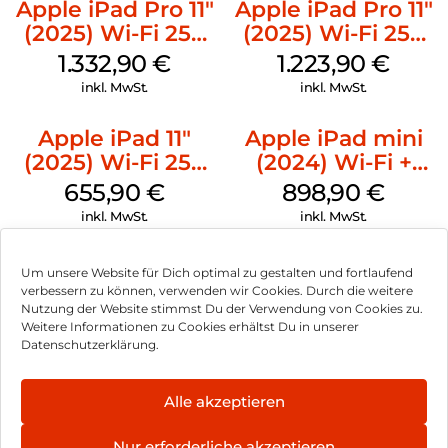
Apple iPad Pro 11″
Apple iPad Pro 11″
(2025) Wi-Fi 256
(2025) Wi-Fi 256
GB Standardglas
GB Standardglas
1.332,90
€
1.223,90
€
Silber
Space Schwarz
inkl. MwSt.
inkl. MwSt.
Apple iPad 11″
Apple iPad mini
(2025) Wi-Fi 256
(2024) Wi-Fi +
GB Silber
Cellular 256 GB
655,90
€
898,90
€
Space Grau
inkl. MwSt.
inkl. MwSt.
Um unsere Website für Dich optimal zu gestalten und fortlaufend
verbessern zu können, verwenden wir Cookies. Durch die weitere
Nutzung der Website stimmst Du der Verwendung von Cookies zu.
Impressum
Weitere Informationen zu Cookies erhältst Du in unserer
Datenschutzerklärung.
AGB
Datenschutz
Alle akzeptieren
Vertrag widerrufen
Nur erforderliche akzeptieren