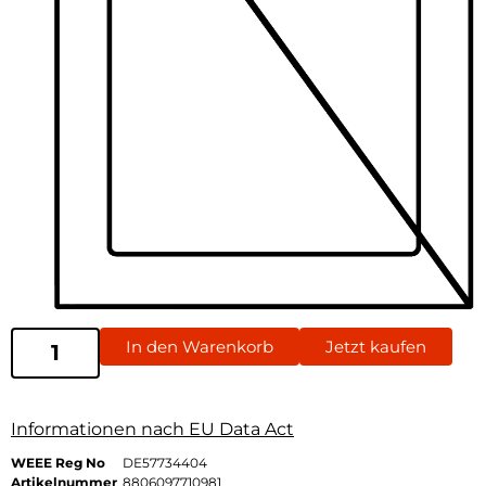
In den Warenkorb
Jetzt kaufen
Informationen nach EU Data Act
WEEE Reg No
DE57734404
Artikelnummer
8806097710981