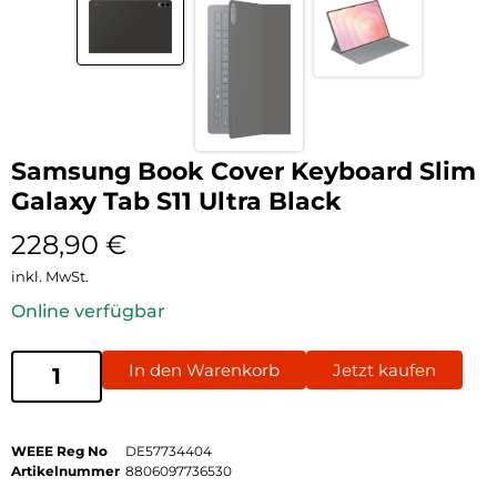
Samsung Book Cover Keyboard Slim
Galaxy Tab S11 Ultra Black
228,90
€
inkl. MwSt.
Online verfügbar
In den Warenkorb
Jetzt kaufen
WEEE Reg No
DE57734404
Artikelnummer
8806097736530