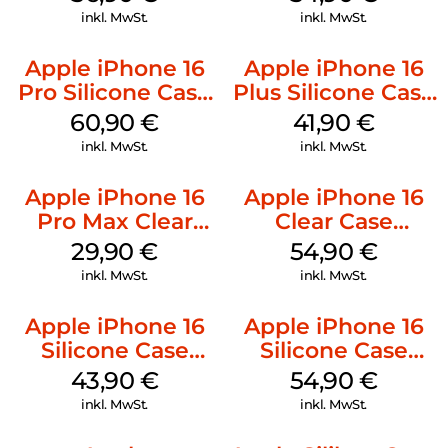
Mobile
Green
inkl. MwSt.
inkl. MwSt.
Apple iPhone 16
Apple iPhone 16
Pro Silicone Case
Plus Silicone Case
MagSafe Stone
MagSafe Stone
60,90
€
41,90
€
Gray
Gray
inkl. MwSt.
inkl. MwSt.
Apple iPhone 16
Apple iPhone 16
Pro Max Clear
Clear Case
Case MagSafe
MagSafe
29,90
€
54,90
€
Transparent
Transparent
inkl. MwSt.
inkl. MwSt.
Apple iPhone 16
Apple iPhone 16
Silicone Case
Silicone Case
MagSafe Plum
MagSafe Lake
43,90
€
54,90
€
Green
inkl. MwSt.
inkl. MwSt.