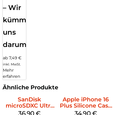
– Wir
kümmern
uns
darum!
ab 7,49 €
inkl. MwSt.
Mehr
erfahren
Ähnliche Produkte
SanDisk
Apple iPhone 16
microSDXC Ultra
Plus Silicone Case
128 GB + Adapter
MagSafe Lake
36,90
€
34,90
€