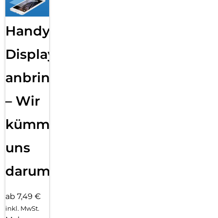
Handy
Displayfolie
anbringen
– Wir
kümmern
uns
darum!
ab 7,49 €
inkl. MwSt.