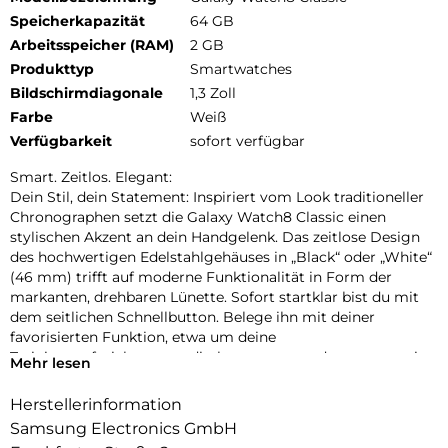
Speicherkapazität
64 GB
Arbeitsspeicher (RAM)
2 GB
Produkttyp
Smartwatches
Bildschirmdiagonale
1,3 Zoll
Farbe
Weiß
Verfügbarkeit
sofort verfügbar
Smart. Zeitlos. Elegant:
Dein Stil, dein Statement: Inspiriert vom Look traditioneller
Chronographen setzt die Galaxy Watch8 Classic einen
stylischen Akzent an dein Handgelenk. Das zeitlose Design
des hochwertigen Edelstahlgehäuses in „Black“ oder „White“
(46 mm) trifft auf moderne Funktionalität in Form der
markanten, drehbaren Lünette. Sofort startklar bist du mit
dem seitlichen Schnellbutton. Belege ihn mit deiner
favorisierten Funktion, etwa um deine
Trainingsaufzeichnungen direkt zu starten oder spontan eine
Mehr lesen
Sprachnotiz aufzunehmen. Die neuen, separat erhältlichen
Armbänder bieten eine große Auswahl an hochwertigen
Herstellerinformation
Materialien und frischen Farben. Tausche die Armbänder mit
Samsung Electronics GmbH
nur einem Klick aus, um deinen persönlichen Stil mit dem