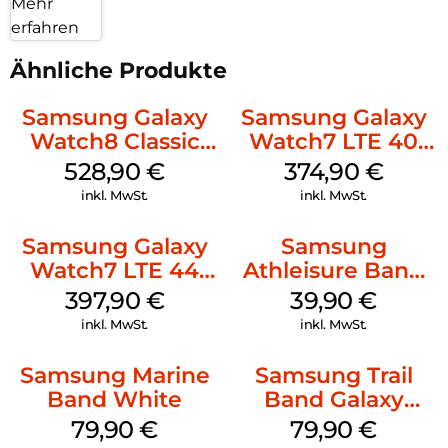
Mehr
erfahren
Ähnliche Produkte
Samsung Galaxy
Samsung Galaxy
Watch8 Classic
Watch7 LTE 40
Black
mm Cream
528,90
€
374,90
€
inkl. MwSt.
inkl. MwSt.
Samsung Galaxy
Samsung
Watch7 LTE 44
Athleisure Band
mm Green
M/L Galaxy
397,90
€
39,90
€
Watch7 Silver
inkl. MwSt.
inkl. MwSt.
Samsung Marine
Samsung Trail
Band White
Band Galaxy
Watch Ultra
79,90
€
79,90
€
Orange