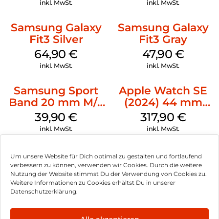
inkl. MwSt.
inkl. MwSt.
Samsung Galaxy
Samsung Galaxy
Fit3 Silver
Fit3 Gray
64,90
€
47,90
€
inkl. MwSt.
inkl. MwSt.
Samsung Sport
Apple Watch SE
Band 20 mm M/L
(2024) 44 mm
Galaxy Watch4
GPS + Cellular
39,90
€
317,90
€
Serie Graphite
(Sportarmband
inkl. MwSt.
inkl. MwSt.
Mitternacht M/L)
Mitternacht
Um unsere Website für Dich optimal zu gestalten und fortlaufend
verbessern zu können, verwenden wir Cookies. Durch die weitere
Nutzung der Website stimmst Du der Verwendung von Cookies zu.
Impressum
Weitere Informationen zu Cookies erhältst Du in unserer
Datenschutzerklärung.
AGB
Datenschutz