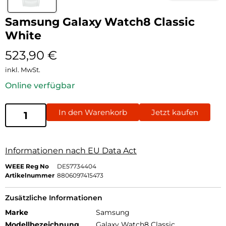
Samsung Galaxy Watch8 Classic
White
523,90
€
inkl. MwSt.
Online verfügbar
In den Warenkorb
Jetzt kaufen
Informationen nach EU Data Act
WEEE Reg No
DE57734404
Artikelnummer
8806097415473
Zusätzliche Informationen
Marke
Samsung
Modellbezeichnung
Galaxy Watch8 Classic