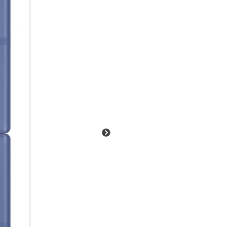
ruckelfrei in deine Szenen hin
Kamera, was sie aus jeder Sit
der Next Gen. ProVisual Engin
Haare werden sanft, aber detai
einfach ein authentischer Loo
Abgestimmte Leistung:
Alle Komponenten aus einer Han
über den neuen leistungsstar
abgestimmte Match sorgt für 
anspruchsvollen Aufgaben. Gle
Flip7. Ob flüssiges Multitask
oder intelligente Bildbearbeit
ineinandergreift.
Dein smarter Blick auf die Wel
Erkunde mit Google Gemini Li
Sehenswürdigkeit oder Pflanze:
etwas, über das du mehr erfah
oder was man damit machen ka
direkt mit Gemini teilen. Las
Antwortvorschläge formuliere
oder Inhalte kopieren zu müss