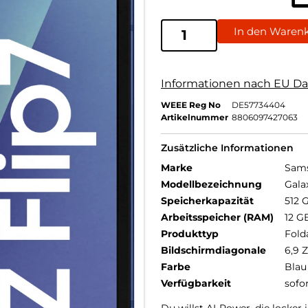
In den Waren
Informationen nach EU Da
WEEE Reg No
DE57734404
Artikelnummer
8806097427063
Zusätzliche Informationen
Marke
Sam
Modellbezeichnung
Gala
Speicherkapazität
512 
Arbeitsspeicher (RAM)
12 G
Produkttyp
Fold
Bildschirmdiagonale
6,9 Z
Farbe
Blau
Verfügbarkeit
sofo
Du willst AI-Power, die locke