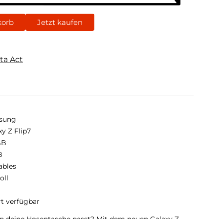
korb
Jetzt kaufen
ta Act
sung
xy Z Flip7
GB
B
ables
oll
rt verfügbar
r in deine Hosentasche passt? Mit dem neuen Galaxy Z