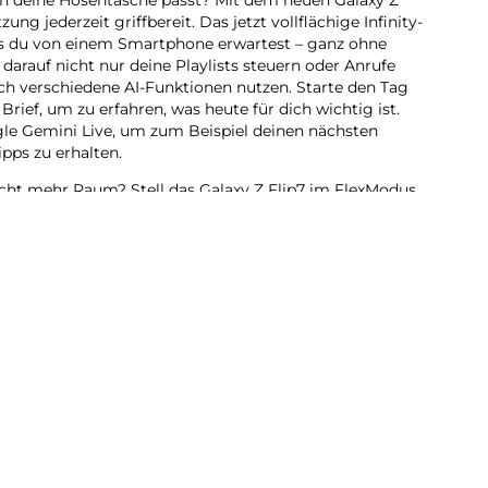
ung jederzeit griffbereit. Das jetzt vollflächige Infinity-
was du von einem Smartphone erwartest – ganz ohne
 darauf nicht nur deine Playlists steuern oder Anrufe
 verschiedene AI-Funktionen nutzen. Starte den Tag
ief, um zu erfahren, was heute für dich wichtig ist.
gle Gemini Live, um zum Beispiel deinen nächsten
pps zu erhalten.
ucht mehr Raum? Stell das Galaxy Z Flip7 im FlexModus
display, um neue Posen für deine Selfies zu entdecken –
 klassische Smartphone-Feeling wirst du dabei nicht
 Galaxy Z Flip7 einfach auf und mache dort weiter, wo
t voller Energie.
ku sorgt dafür, dass du auch bei intensiver Nutzung
 Überzeuge dich mit dem Galaxy Z Flip7 selbst, wie
in kann.
ip:
lltag – mit dem Galaxy Z Flip7 geht beides. Als bisher
das Gehäuse aufgeklappt gerade einmal 6,5 mm und
hsen ist Galaxy Z Flip7 lediglich etwas in der Breite,
uten Smartphone-Feeling in deiner Hand liegt. Das 21:9-