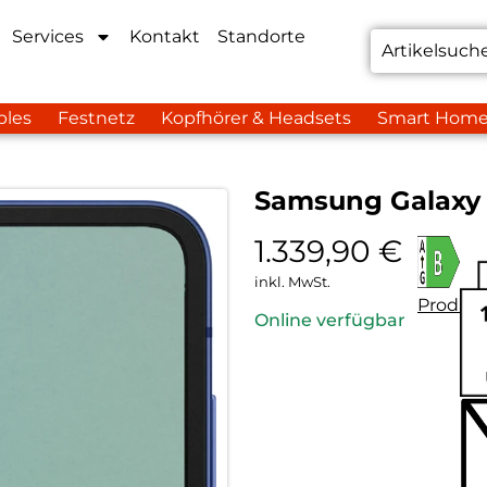
Services
Kontakt
Standorte
bles
Festnetz
Kopfhörer & Headsets
Smart Hom
Samsung Galaxy 
1.339,90
€
inkl. MwSt.
Produkt
Online verfügbar