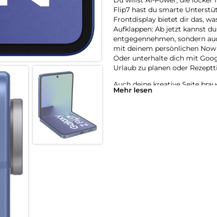
Flip7 hast du smarte Unterstütz
Frontdisplay bietet dir das, 
Aufklappen: Ab jetzt kannst du
entgegennehmen, sondern auch
mit deinem persönlichen Now Br
Oder unterhalte dich mit Goo
Urlaub zu planen oder Rezeptti
Auch deine kreative Seite bra
Mehr lesen
auf und nutze das große Front
und das ganz ohne Stativ. Das
vermissen müssen. Klappe dein
du aufgehört hast – und das mi
Der intelligente 4.300-mAh-Ak
nicht im Stich gelassen wirst.
handlich Smartphone-Power se
So dünn. So stark. So Galaxy Fl
Schlank im Look und stark im A
schlankestes Galaxy Flip ist 
zugeklappt 13,7 mm dünn. Gewac
sodass es jetzt mit dem vertra