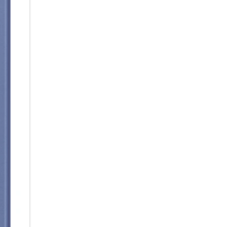
Seitenverhältnis hat zudem den
musst und komfortabler tippen k
Galaxy Z Flip7 bereit für die 
hochwertiger Materialien, die 
Rahmen ist aus robustem Armo
Advanced Armor Aluminum, wäh
Rückseite die nötige Widersta
Mehr Frontdisplay. Mehr Durch
Ein Frontdisplay, das es in sich
großen Infinity Frontdisplay d
und das ohne Ablenkungen. Das
keine Kameraaussparung das Se
sondern bietet dir auch Raum 
der FlexCam. Und wenn die Son
punktuellen Spitzenhelligkeit 
Kalendereinträge, Playlists, 
erkennen.
So natürlich wie der Moment:
Genieße jeden Moment – und ha
möglich fest. Mit der Kamera 
Camcorder für deine Reels ve