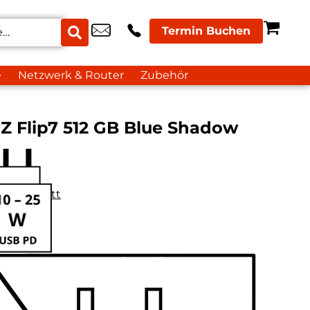
Termin Buchen
e
Netzwerk & Router
Zubehör
Z Flip7 512 GB Blue Shadow
datenblatt