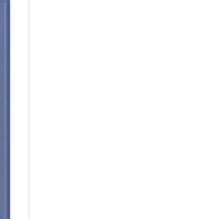
Gemini einfach nach einem pa
mit AI-Unterstützung freien La
auf deinem Foto? Du brauchst e
einen Sonnenuntergang am Mee
setzt deine Beschreibung in S
deine Anweisungen sogar in k
über die futuristische Stadt o
AI im Pocket-Format:
Mit dem Galaxy Z Flip7 hast du
auf dem Infinity Frontdisplay
Brief. Es gibt dir eine Übersi
Erinnerungen, ohne dass du d
erhältst du zudem aktuelle In
brauchst. Du hast alle Hände 
schnell antworten möchtest? 
den AI-generierten Antwortvors
persönlichen Dolmetscher. Sta
nahezu in Echtzeit mit deine
Lange smart & lange sicher:
Ein Smartphone, das heute beg
Jahren Sicherheits- und Betri