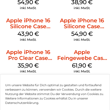
MagSafe Black
MagSafe Denim
54,90
€
38,90
€
inkl. MwSt.
inkl. MwSt.
Apple iPhone 16
Apple iPhone 16
Silicone Case
Silicone Case
MagSafe Plum
MagSafe Lake
43,90
€
54,90
€
Green
inkl. MwSt.
inkl. MwSt.
Apple iPhone 16
Apple
Pro Clear Case
Feingewebe Case
MagSafe
iPhone 15 Pro
35,90
€
61,90
€
Transparent
MagSafe Schwarz
inkl. MwSt.
inkl. MwSt.
Um unsere Website für Dich optimal zu gestalten und fortlaufend
verbessern zu können, verwenden wir Cookies. Durch die weitere
Nutzung der Website stimmst Du der Verwendung von Cookies zu.
Impressum
Weitere Informationen zu Cookies erhältst Du in unserer
Datenschutzerklärung.
AGB