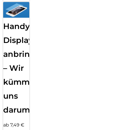
Handy
Displayfolie
anbringen
– Wir
kümmern
uns
darum!
ab 7,49 €