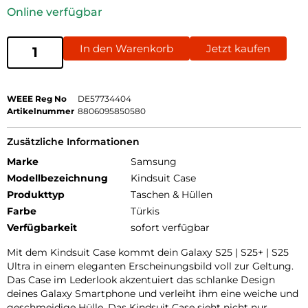
Online verfügbar
In den Warenkorb
Jetzt kaufen
WEEE Reg No
DE57734404
Artikelnummer
8806095850580
Zusätzliche Informationen
Marke
Samsung
Modellbezeichnung
Kindsuit Case
Produkttyp
Taschen & Hüllen
Farbe
Türkis
Verfügbarkeit
sofort verfügbar
Mit dem Kindsuit Case kommt dein Galaxy S25 | S25+ | S25
Ultra in einem eleganten Erscheinungsbild voll zur Geltung.
Das Case im Lederlook akzentuiert das schlanke Design
deines Galaxy Smartphone und verleiht ihm eine weiche und
geschmeidige Hülle. Das Kindsuit Case sieht nicht nur