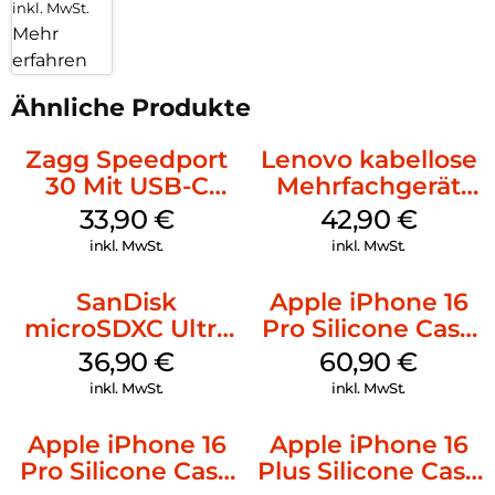
inkl. MwSt.
Mehr
erfahren
Ähnliche Produkte
Zagg Speedport
Lenovo kabellose
30 Mit USB-C
Mehrfachgerät
Kabel Weiß
Luna Grey
33,90
€
42,90
€
inkl. MwSt.
inkl. MwSt.
SanDisk
Apple iPhone 16
microSDXC Ultra
Pro Silicone Case
128 GB + Adapter
MagSafe Stone
36,90
€
60,90
€
Mobile
Gray
inkl. MwSt.
inkl. MwSt.
Apple iPhone 16
Apple iPhone 16
Pro Silicone Case
Plus Silicone Case