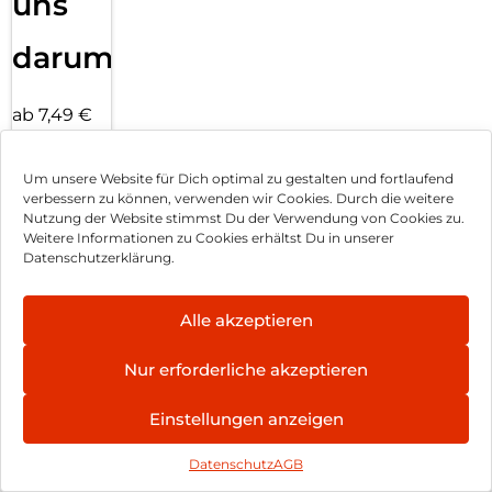
uns
darum!
ab 7,49 €
inkl. MwSt.
Mehr
Um unsere Website für Dich optimal zu gestalten und fortlaufend
erfahren
verbessern zu können, verwenden wir Cookies. Durch die weitere
Nutzung der Website stimmst Du der Verwendung von Cookies zu.
Ähnliche Produkte
Weitere Informationen zu Cookies erhältst Du in unserer
Datenschutzerklärung.
Zagg Speedport
Apple iPhone 16
30 Mit USB-C
Pro Silicone Case
Alle akzeptieren
Kabel Weiß
MagSafe Black
33,90
€
54,90
€
Nur erforderliche akzeptieren
inkl. MwSt.
inkl. MwSt.
Einstellungen anzeigen
Apple iPhone 16
Apple iPhone 16
Pro Silicone Case
Pro Max Silicone
Datenschutz
AGB
MagSafe Stone
Case MagSafe