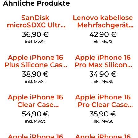
Ähnliche Produkte
SanDisk
Lenovo kabellose
microSDXC Ultra
Mehrfachgerät
128 GB + Adapter
Luna Grey
36,90
€
42,90
€
Mobile
inkl. MwSt.
inkl. MwSt.
Apple iPhone 16
Apple iPhone 16
Plus Silicone Case
Pro Max Silicone
MagSafe Denim
Case MagSafe
38,90
€
34,90
€
Denim
inkl. MwSt.
inkl. MwSt.
Apple iPhone 16
Apple iPhone 16
Clear Case
Pro Clear Case
MagSafe
MagSafe
54,90
€
35,90
€
Transparent
Transparent
inkl. MwSt.
inkl. MwSt.
Apple iPhone 16
Apple iPhone 16