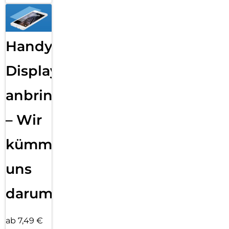
Handy
Displayfolie
anbringen
– Wir
kümmern
uns
darum!
ab 7,49 €