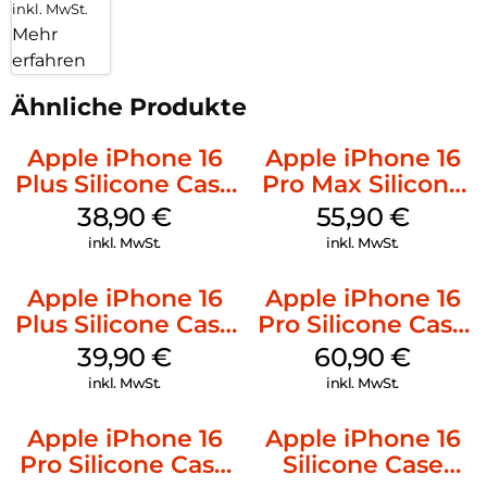
inkl. MwSt.
Mehr
erfahren
Ähnliche Produkte
Apple iPhone 16
Apple iPhone 16
Plus Silicone Case
Pro Max Silicone
MagSafe Denim
Case MagSafe
38,90
€
55,90
€
Stone Gray
inkl. MwSt.
inkl. MwSt.
Apple iPhone 16
Apple iPhone 16
Plus Silicone Case
Pro Silicone Case
MagSafe Plum
MagSafe Stone
39,90
€
60,90
€
Gray
inkl. MwSt.
inkl. MwSt.
Apple iPhone 16
Apple iPhone 16
Pro Silicone Case
Silicone Case