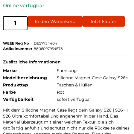
Online verfügbar
In den Warenkorb
Jetzt kaufen
WEEE Reg No
DE57734404
Artikelnummer
8806097934578
Zusätzliche Informationen
Marke
Samsung
Modellbezeichnung
Silicone Magnet Case Galaxy S26+
Produkttyp
Taschen & Hüllen
Farbe
Rot
Verfügbarkeit
sofort verfügbar
Mit dem Silicone Magnet Case liegt dein Galaxy S26 | S26+ |
S26 Ultra komfortabel und angenehm in der Hand. Das
Material überzeugt mit einer weichen Textur, die sich
großartig anfühlt und schützt nicht nur die Rückseite deines
Smartphones, sondern auch den Rahmen. Dank des