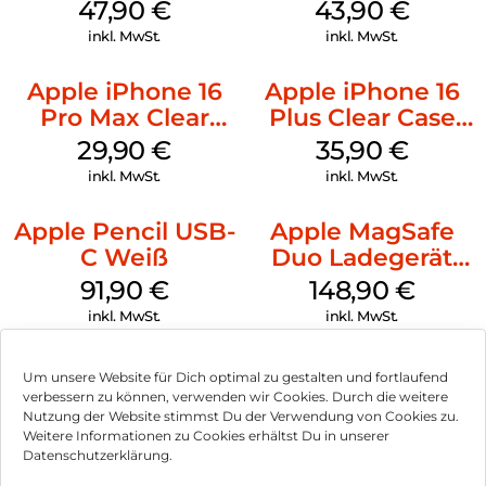
MagSafe Denim
MagSafe Plum
47,90
€
43,90
€
inkl. MwSt.
inkl. MwSt.
Apple iPhone 16
Apple iPhone 16
Pro Max Clear
Plus Clear Case
Case MagSafe
MagSafe
29,90
€
35,90
€
Transparent
Transparent
inkl. MwSt.
inkl. MwSt.
Apple Pencil USB-
Apple MagSafe
C Weiß
Duo Ladegerät
Weiß
91,90
€
148,90
€
inkl. MwSt.
inkl. MwSt.
Um unsere Website für Dich optimal zu gestalten und fortlaufend
verbessern zu können, verwenden wir Cookies. Durch die weitere
Nutzung der Website stimmst Du der Verwendung von Cookies zu.
Impressum
Weitere Informationen zu Cookies erhältst Du in unserer
Datenschutzerklärung.
AGB