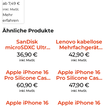
ab 7,49 €
inkl. MwSt.
Mehr
erfahren
Ähnliche Produkte
SanDisk
Lenovo kabellose
microSDXC Ultra
Mehrfachgerät
128 GB + Adapter
Luna Grey
36,90
€
42,90
€
Mobile
inkl. MwSt.
inkl. MwSt.
Apple iPhone 16
Apple iPhone 16
Pro Silicone Case
Pro Silicone Case
MagSafe Stone
MagSafe Denim
60,90
€
47,90
€
Gray
inkl. MwSt.
inkl. MwSt.
Apple iPhone 16
Apple iPhone 16