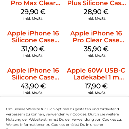
Pro Max Clear
Plus Silicone Case
Case MagSafe
MagSafe Black
29,90
€
28,90
€
Transparent
inkl. MwSt.
inkl. MwSt.
Apple iPhone 16
Apple iPhone 16
Silicone Case
Pro Clear Case
MagSafe Fuchsia
MagSafe
31,90
€
35,90
€
Transparent
inkl. MwSt.
inkl. MwSt.
Apple iPhone 16
Apple 60W USB-C
Silicone Case
Ladekabel 1 m
MagSafe Plum
Weiß
43,90
€
17,90
€
inkl. MwSt.
inkl. MwSt.
Um unsere Website für Dich optimal zu gestalten und fortlaufend
verbessern zu können, verwenden wir Cookies. Durch die weitere
Nutzung der Website stimmst Du der Verwendung von Cookies zu.
Impressum
Weitere Informationen zu Cookies erhältst Du in unserer