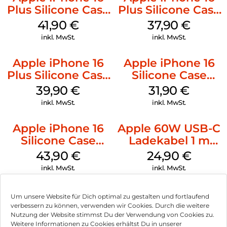
Plus Silicone Case
Plus Silicone Case
MagSafe Stone
MagSafe Lake
41,90
€
37,90
€
Gray
Green
inkl. MwSt.
inkl. MwSt.
Apple iPhone 16
Apple iPhone 16
Plus Silicone Case
Silicone Case
MagSafe Plum
MagSafe Fuchsia
39,90
€
31,90
€
inkl. MwSt.
inkl. MwSt.
Apple iPhone 16
Apple 60W USB-C
Silicone Case
Ladekabel 1 m
MagSafe Plum
Weiß
43,90
€
24,90
€
inkl. MwSt.
inkl. MwSt.
Um unsere Website für Dich optimal zu gestalten und fortlaufend
verbessern zu können, verwenden wir Cookies. Durch die weitere
Nutzung der Website stimmst Du der Verwendung von Cookies zu.
Impressum
Weitere Informationen zu Cookies erhältst Du in unserer