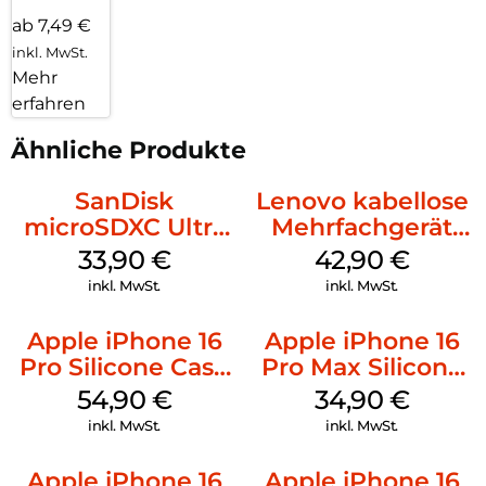
ab 7,49 €
inkl. MwSt.
Mehr
erfahren
Ähnliche Produkte
SanDisk
Lenovo kabellose
microSDXC Ultra
Mehrfachgerät
128 GB + Adapter
Luna Grey
33,90
€
42,90
€
Mobile
inkl. MwSt.
inkl. MwSt.
Apple iPhone 16
Apple iPhone 16
Pro Silicone Case
Pro Max Silicone
MagSafe Black
Case MagSafe
54,90
€
34,90
€
Denim
inkl. MwSt.
inkl. MwSt.
Apple iPhone 16
Apple iPhone 16