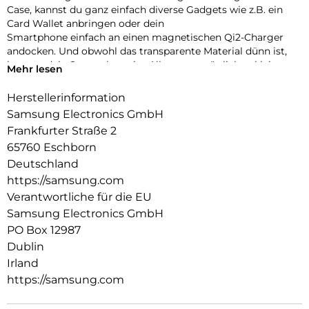
Case, kannst du ganz einfach diverse Gadgets wie z.B. ein
Card Wallet anbringen oder dein
Smartphone einfach an einen magnetischen Qi2-Charger
andocken. Und obwohl das transparente Material dünn ist,
kann es dein Smartphone im Alltag vor möglichen kleineren
Mehr lesen
Schäden schützen.
Herstellerinformation
Samsung Electronics GmbH
Frankfurter Straße 2
65760 Eschborn
Deutschland
https://samsung.com
Verantwortliche für die EU
Samsung Electronics GmbH
PO Box 12987
Dublin
Irland
https://samsung.com