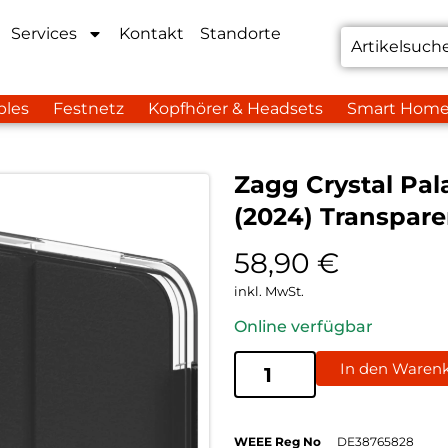
Services
Kontakt
Standorte
bles
Festnetz
Kopfhörer & Headsets
Smart Hom
Zagg Crystal Pala
(2024) Transpare
58,90
€
inkl. MwSt.
Online verfügbar
In den Waren
WEEE Reg No
DE38765828