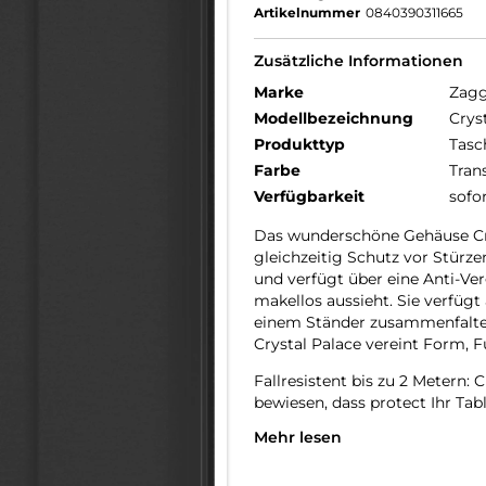
Artikelnummer
0840390311665
Zusätzliche Informationen
Marke
Zag
Modellbezeichnung
Crys
Produkttyp
Tasc
Farbe
Tran
Verfügbarkeit
sofo
Das wunderschöne Gehäuse Crys
gleichzeitig Schutz vor Stürzen
und verfügt über eine Anti-Ve
makellos aussieht. Sie verfügt 
einem Ständer zusammenfalten
Crystal Palace vereint Form, Fu
Fallresistent bis zu 2 Metern:
bewiesen, dass protect Ihr Tabl
Mehr lesen
Gestärkt mit Graphene: Graphe
bis zu 200-mal stärker als Stah