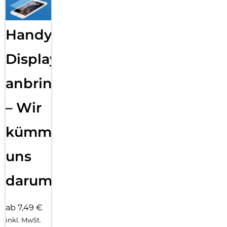
Handy
Displayfolie
anbringen
– Wir
kümmern
uns
darum!
ab 7,49 €
inkl. MwSt.