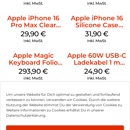
Ultramarine
inkl. MwSt.
inkl. MwSt.
Apple iPhone 16
Apple iPhone 16
Pro Max Clear
Silicone Case
Case MagSafe
MagSafe Fuchsia
29,90
€
31,90
€
Transparent
inkl. MwSt.
inkl. MwSt.
Apple Magic
Apple 60W USB-C
Keyboard Folio
Ladekabel 1 m
iPad 10.9″ (10.Gen.)
Weiß
293,90
€
24,90
€
Weiß
inkl. MwSt.
inkl. MwSt.
Um unsere Website für Dich optimal zu gestalten und fortlaufend
verbessern zu können, verwenden wir Cookies. Durch die weitere
Nutzung der Website stimmst Du der Verwendung von Cookies zu.
Impressum
Weitere Informationen zu Cookies erhältst Du in unserer
Datenschutzerklärung.
AGB