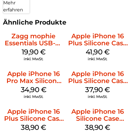
Mehr
erfahren
Ähnliche Produkte
Zagg mophie
Apple iPhone 16
Essentials USB-C-
Plus Silicone Case
20W Charger PD
MagSafe Stone
19,90
€
41,90
€
Weiß
Gray
inkl. MwSt.
inkl. MwSt.
Apple iPhone 16
Apple iPhone 16
Pro Max Silicone
Plus Silicone Case
Case MagSafe
MagSafe Lake
34,90
€
37,90
€
Denim
Green
inkl. MwSt.
inkl. MwSt.
Apple iPhone 16
Apple iPhone 16
Plus Silicone Case
Silicone Case
MagSafe Denim
MagSafe
38,90
€
38,90
€