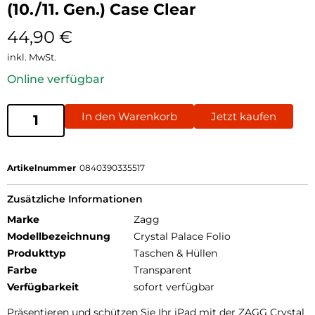
(10./11. Gen.) Case Clear
44,90
€
inkl. MwSt.
Online verfügbar
In den Warenkorb
Jetzt kaufen
Artikelnummer
0840390335517
Zusätzliche Informationen
Marke
Zagg
Modellbezeichnung
Crystal Palace Folio
Produkttyp
Taschen & Hüllen
Farbe
Transparent
Verfügbarkeit
sofort verfügbar
Präsentieren und schützen Sie Ihr iPad mit der ZAGG Crystal