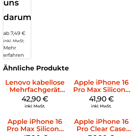
uns
darum!
ab 7,49 €
inkl. MwSt.
Mehr
erfahren
Ähnliche Produkte
Lenovo kabellose
Apple iPhone 16
Mehrfachgerät
Pro Max Silicone
Luna Grey
Case MagSafe
42,90
€
41,90
€
Ultramarine
inkl. MwSt.
inkl. MwSt.
Apple iPhone 16
Apple iPhone 16
Pro Max Silicone
Pro Clear Case