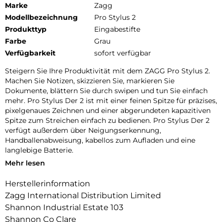
Marke
Zagg
Modellbezeichnung
Pro Stylus 2
Produkttyp
Eingabestifte
Farbe
Grau
Verfügbarkeit
sofort verfügbar
Steigern Sie Ihre Produktivität mit dem ZAGG Pro Stylus 2.
Machen Sie Notizen, skizzieren Sie, markieren Sie
Dokumente, blättern Sie durch swipen und tun Sie einfach
mehr. Pro Stylus Der 2 ist mit einer feinen Spitze für präzises,
pixelgenaues Zeichnen und einer abgerundeten kapazitiven
Spitze zum Streichen einfach zu bedienen. Pro Stylus Der 2
verfügt außerdem über Neigungserkennung,
Handballenabweisung, kabellos zum Aufladen und eine
langlebige Batterie.
Mehr lesen
Kabelloses Aufladen:
Herstellerinformation
Das Pro Stylus 2 wird magnetisch an der mitgelieferten
kabellos Ladestation befestigt. Es funktioniert auch mit
Zagg International Distribution Limited
jedem kabellos Qi-Ladegerät.
Shannon Industrial Estate 103
Shannon Co Clare
Stift mit zwei Spitzen: