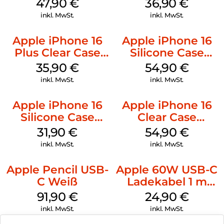
Case MagSafe
MagSafe
47,90
€
36,90
€
Black
Transparent
inkl. MwSt.
inkl. MwSt.
Apple iPhone 16
Apple iPhone 16
Plus Clear Case
Silicone Case
MagSafe
MagSafe Lake
35,90
€
54,90
€
Transparent
Green
inkl. MwSt.
inkl. MwSt.
Apple iPhone 16
Apple iPhone 16
Silicone Case
Clear Case
MagSafe Fuchsia
MagSafe
31,90
€
54,90
€
Transparent
inkl. MwSt.
inkl. MwSt.
Apple Pencil USB-
Apple 60W USB-C
C Weiß
Ladekabel 1 m
Weiß
91,90
€
24,90
€
inkl. MwSt.
inkl. MwSt.