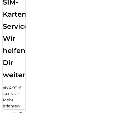
SIM-
LED Anzeige für den Ladevorgang: An der Ladestation
leuchtet ein Lämpchen auf, wenn das Pro Stylus 2
aufgeladen wird.
Karten
Service:
Wir
helfen
Dir
weiter
ab 4,99 €
inkl. MwSt.
Mehr
erfahren