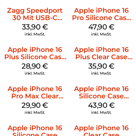
Zagg Speedport
Apple iPhone 16
30 Mit USB-C
Pro Silicone Case
Kabel Weiß
MagSafe Denim
33,90
€
47,90
€
inkl. MwSt.
inkl. MwSt.
Apple iPhone 16
Apple iPhone 16
Plus Silicone Case
Plus Clear Case
MagSafe Black
MagSafe
28,90
€
35,90
€
Transparent
inkl. MwSt.
inkl. MwSt.
Apple iPhone 16
Apple iPhone 16
Pro Max Clear
Silicone Case
Case MagSafe
MagSafe Plum
29,90
€
43,90
€
Transparent
inkl. MwSt.
inkl. MwSt.
Apple iPhone 16
Apple iPhone 16
Silicone Case
Clear Case