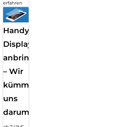
erfahren
Handy
Displayfolie
anbringen
– Wir
kümmern
uns
darum!
ab 7,49 €