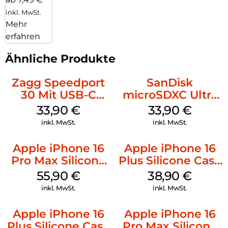
inkl. MwSt.
Mehr
erfahren
Ähnliche Produkte
Zagg Speedport
SanDisk
30 Mit USB-C
microSDXC Ultra
Kabel Weiß
128 GB + Adapter
33,90
€
33,90
€
Mobile
inkl. MwSt.
inkl. MwSt.
Apple iPhone 16
Apple iPhone 16
Pro Max Silicone
Plus Silicone Case
Case MagSafe
MagSafe Denim
55,90
€
38,90
€
Stone Gray
inkl. MwSt.
inkl. MwSt.
Apple iPhone 16
Apple iPhone 16
Plus Silicone Case
Pro Max Silicone