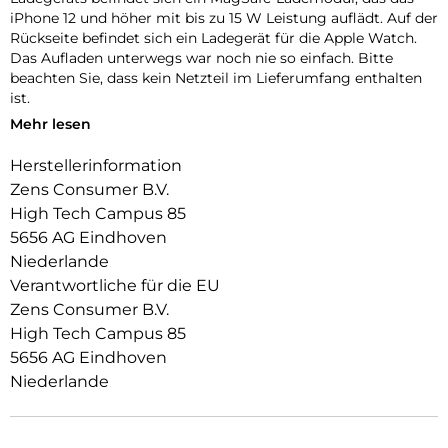
iPhone 12 und höher mit bis zu 15 W Leistung auflädt. Auf der
Rückseite befindet sich ein Ladegerät für die Apple Watch.
Das Aufladen unterwegs war noch nie so einfach. Bitte
beachten Sie, dass kein Netzteil im Lieferumfang enthalten
ist.
Mehr lesen
Das 2-in-1-Reiseladegerät MagSafe + Watch ist vollständig
kompatibel mit jeder Apple Watch, einschließlich der Apple
Herstellerinformation
Watch Ultra. Beim Öffnen des Ständers wird ein iPhone 12
Zens Consumer B.V.
und höher aufgeladen und liegt dem Benutzer in
horizontaler Position gegenüber. Ein Reiseetui ist im
High Tech Campus 85
Lieferumfang enthalten und verstaut das 2-in-1 MagSafe +
5656 AG Eindhoven
Watch-Reiseladegerät sowie das USB-C-zu-USB-C-Ladekabel
Niederlande
sicher. Dieses einzigartige 2-in-1-Ladegerät inklusive
Verantwortliche für die EU
Reiseetui sorgt dafür, dass sich Kabel und Ladegeräte nicht
Zens Consumer B.V.
in einer Tasche oder einem Koffer verheddern. Seelenfrieden
mit der Kraft in Ihrer Handfläche.
High Tech Campus 85
5656 AG Eindhoven
Niederlande