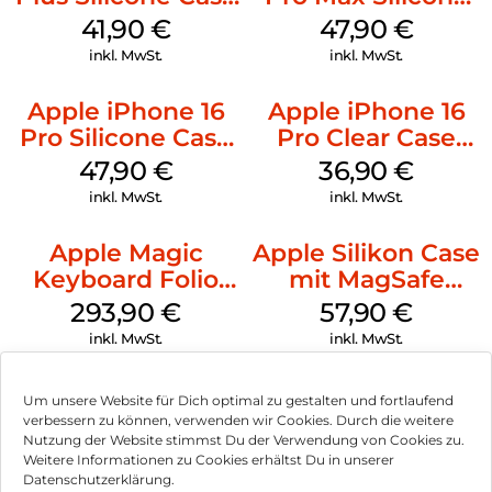
MagSafe Stone
Case MagSafe
41,90
€
47,90
€
Gray
Black
inkl. MwSt.
inkl. MwSt.
Apple iPhone 16
Apple iPhone 16
Pro Silicone Case
Pro Clear Case
MagSafe Denim
MagSafe
47,90
€
36,90
€
Transparent
inkl. MwSt.
inkl. MwSt.
Apple Magic
Apple Silikon Case
Keyboard Folio
mit MagSafe
iPad 10.9″ (10.Gen.)
iPhone 14 Pro
293,90
€
57,90
€
Weiß
(PRODUCT)RED
inkl. MwSt.
inkl. MwSt.
Um unsere Website für Dich optimal zu gestalten und fortlaufend
verbessern zu können, verwenden wir Cookies. Durch die weitere
Nutzung der Website stimmst Du der Verwendung von Cookies zu.
Impressum
Weitere Informationen zu Cookies erhältst Du in unserer
Datenschutzerklärung.