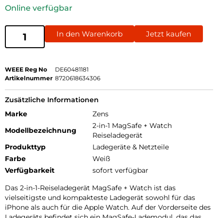
Online verfügbar
In den Warenkorb
Jetzt kaufen
WEEE Reg No
DE60481181
Artikelnummer
8720618634306
Zusätzliche Informationen
Marke
Zens
2-in-1 MagSafe + Watch
Modellbezeichnung
Reiseladegerät
Produkttyp
Ladegeräte & Netzteile
Farbe
Weiß
Verfügbarkeit
sofort verfügbar
Das 2-in-1-Reiseladegerät MagSafe + Watch ist das
vielseitigste und kompakteste Ladegerät sowohl für das
iPhone als auch für die Apple Watch. Auf der Vorderseite des
Ladegeräts befindet sich ein MagSafe-Lademodul, das das