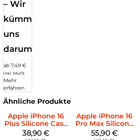
– Wir
kümmern
uns
darum!
ab 7,49 €
inkl. MwSt.
Mehr
erfahren
Ähnliche Produkte
Apple iPhone 16
Apple iPhone 16
Plus Silicone Case
Pro Max Silicone
MagSafe Denim
Case MagSafe
38,90
€
55,90
€
Stone Gray