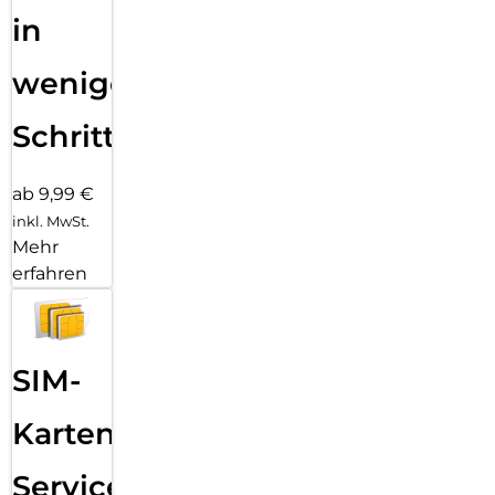
wir den Kunststoffanteil in all unseren Verpackungen soweit
in
dies möglich ist und unterstützen PLANT-MY-TREE bei der
Verjüngung von Wäldern, Aufforstung und beim
wenigen
Waldumbau in Deutschland mit jedem verkauften X-Pro
Schutzglas mit mindestens 10 Cent.
Schritten
ab 9,99 €
inkl. MwSt.
Mehr
erfahren
SIM-
Karten
Service: