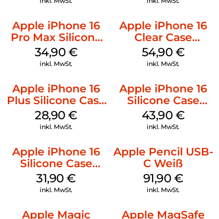
inkl. MwSt.
inkl. MwSt.
Apple iPhone 16
Apple iPhone 16
Pro Max Silicone
Clear Case
Case MagSafe
MagSafe
34,90
€
54,90
€
Denim
Transparent
inkl. MwSt.
inkl. MwSt.
Apple iPhone 16
Apple iPhone 16
Plus Silicone Case
Silicone Case
MagSafe Black
MagSafe Plum
28,90
€
43,90
€
inkl. MwSt.
inkl. MwSt.
Apple iPhone 16
Apple Pencil USB-
Silicone Case
C Weiß
MagSafe Fuchsia
31,90
€
91,90
€
inkl. MwSt.
inkl. MwSt.
Apple Magic
Apple MagSafe