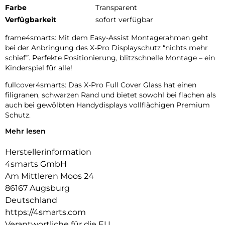
Farbe
Transparent
Verfügbarkeit
sofort verfügbar
frame4smarts: Mit dem Easy-Assist Montagerahmen geht
bei der Anbringung des X-Pro Displayschutz “nichts mehr
schief”. Perfekte Positionierung, blitzschnelle Montage – ein
Kinderspiel für alle!
fullcover4smarts: Das X-Pro Full Cover Glass hat einen
filigranen, schwarzen Rand und bietet sowohl bei flachen als
auch bei gewölbten Handydisplays vollflächigen Premium
Schutz.
Mehr lesen
quality4smarts: Spezielle Härtung und sorgfältige
Kantenbehandlung verleihen dem X-Pro Schutzglas
Herstellerinformation
hervorragende Haltbarkeit und angenehme Haptik an den
Rändern. Die oleophobe Oberfläche des Echtglases gibt
4smarts GmbH
Verschmutzungen keine Chance sich dauerhaft auf dem
Am Mittleren Moos 24
Display fest zu setzen. Die richtige Wahl für extreme
86167 Augsburg
Anforderungen auch im gewerblichen Einsatz wie. z.B.
Deutschland
Handel, Industrie, Handwerk, sowie Behörden und andere
https://4smarts.com
B2B-Projekte. Das Hochleistungsadhäsiv sorgt für
blasenfreien und festen Sitz auf dem Display und ist bei
Verantwortliche für die EU