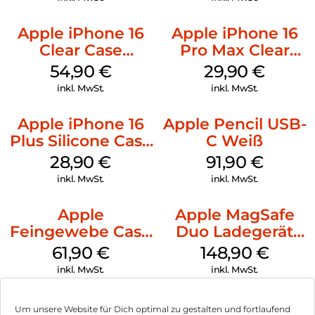
Apple iPhone 16
Apple iPhone 16
Clear Case
Pro Max Clear
MagSafe
Case MagSafe
54,90
€
29,90
€
Transparent
Transparent
inkl. MwSt.
inkl. MwSt.
Apple iPhone 16
Apple Pencil USB-
Plus Silicone Case
C Weiß
MagSafe Black
28,90
€
91,90
€
inkl. MwSt.
inkl. MwSt.
Apple
Apple MagSafe
Feingewebe Case
Duo Ladegerät
iPhone 15 Pro
Weiß
61,90
€
148,90
€
MagSafe Schwarz
inkl. MwSt.
inkl. MwSt.
Um unsere Website für Dich optimal zu gestalten und fortlaufend