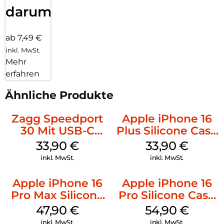
darum!
ab 7,49 €
inkl. MwSt.
Mehr
erfahren
Ähnliche Produkte
Zagg Speedport
Apple iPhone 16
30 Mit USB-C
Plus Silicone Case
Kabel Weiß
MagSafe Lake
33,90
€
33,90
€
Green
inkl. MwSt.
inkl. MwSt.
Apple iPhone 16
Apple iPhone 16
Pro Max Silicone
Pro Silicone Case
Case MagSafe
MagSafe Black
47,90
€
54,90
€
Black
inkl. MwSt.
inkl. MwSt.