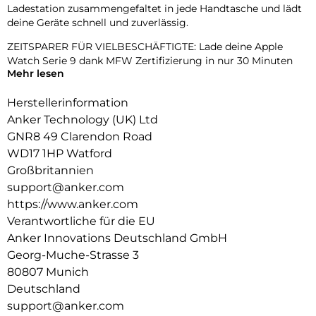
Ladestation zusammengefaltet in jede Handtasche und lädt
deine Geräte schnell und zuverlässig.
ZEITSPARER FÜR VIELBESCHÄFTIGTE: Lade deine Apple
Watch Serie 9 dank MFW Zertifizierung in nur 30 Minuten
Mehr lesen
auf 47% Akku auf – viel schneller als herkömmliche
Ladegeräte.
Herstellerinformation
3-in-1 APPLE LADEGERÄT: Lade iPhone, AirPods und Apple
Anker Technology (UK) Ltd
Watch gleichzeitig, und nutze den eingebauten,
GNR8 49 Clarendon Road
verstellbaren Handy-Ständer als Halterung.
WD17 1HP Watford
Das ultimative Ladeerlebnis: Tauche ein in bahnbrechendes
Großbritannien
Laden mit Wireless PowerIQ, vollkommen MagSafe-
support@anker.com
kompatibel
https://www.anker.com
und angetrieben von einem effizienten KI-Algorithmus.
Verantwortliche für die EU
Vertraue auf das individuell angefertigte Qi2-Modul mit
seiner hochleitfähigen Aluminiumkonstruktion für eine
Anker Innovations Deutschland GmbH
stabile 15W-Ladung unterstützt durch ein innovatives Split-
Georg-Muche-Strasse 3
Design für überlegene Wärmeableitung.
80807 Munich
Schneller laden. Smart leben.: Die neue Ultra-Schnellladung
Deutschland
von Anker in Kombination mit Qi2-Technologie
support@anker.com
gewährleistet, dass diese zusammenklappbare 3-in-1-