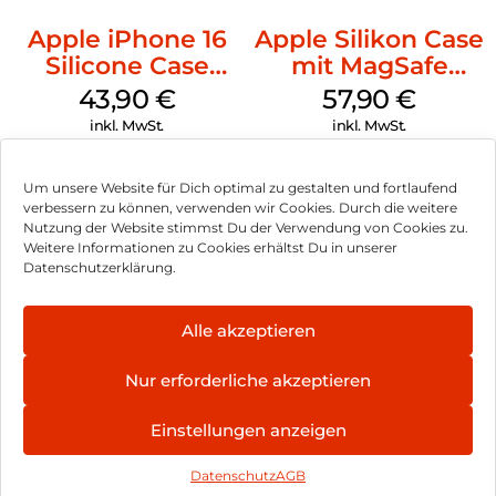
Apple iPhone 16
Apple Silikon Case
Silicone Case
mit MagSafe
MagSafe Plum
iPhone 14 Pro
43,90
€
57,90
€
(PRODUCT)RED
inkl. MwSt.
inkl. MwSt.
Um unsere Website für Dich optimal zu gestalten und fortlaufend
verbessern zu können, verwenden wir Cookies. Durch die weitere
Nutzung der Website stimmst Du der Verwendung von Cookies zu.
Impressum
Weitere Informationen zu Cookies erhältst Du in unserer
Datenschutzerklärung.
AGB
Datenschutz
Alle akzeptieren
Vertrag widerrufen
Nur erforderliche akzeptieren
Hinweis zur Batterieentsorgung
Einstellungen anzeigen
Newsletter
Datenschutz
AGB
©
2026
, Brodos AG – All Rights Reserved.