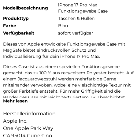
iPhone 17 Pro Max
Modellbezeichnung
Funktionsgewebe Case
Produkttyp
Taschen & Hüllen
Farbe
Blau
Verfügbarkeit
sofort verfügbar
Dieses von Apple entwickelte Funktions­gewebe Case mit
MagSafe bietet eindrucks­vollen Schutz und
Individualisierung für dein iPhone 17 Pro Max.
Dieses Case ist aus einem speziellen Funktions­gewebe
gemacht, das zu 100 % aus recyceltem Polyester besteht. Auf
einem Jacquard­webstuhl werden mehrfarbige Garne
miteinander verwoben, wobei eine vielschichtige Textur mit
großer Farbtiefe entsteht. Für mehr Griffigkeit sind die
Ränder des Case mit leicht texturiertem TPU beschichtet.
Mehr lesen
Die Tasten aus elegantem eloxiertem Aluminium sorgen für
präzises und schnelles Feedback.
Herstellerinformation
Mit zwei Verbindungs­punkten lässt sich dieses Case sicher
Apple Inc.
am Crossbody Band befestigen. So kannst du dein iPhone
One Apple Park Way
entspannt freihändig tragen.
CA 95014 Cupertino