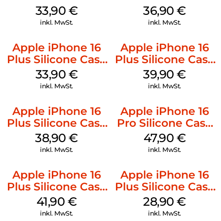
Kabel Weiß
128 GB + Adapter
33,90
€
36,90
€
Mobile
inkl. MwSt.
inkl. MwSt.
Apple iPhone 16
Apple iPhone 16
Plus Silicone Case
Plus Silicone Case
MagSafe Lake
MagSafe Plum
33,90
€
39,90
€
Green
inkl. MwSt.
inkl. MwSt.
Apple iPhone 16
Apple iPhone 16
Plus Silicone Case
Pro Silicone Case
MagSafe Denim
MagSafe Denim
38,90
€
47,90
€
inkl. MwSt.
inkl. MwSt.
Apple iPhone 16
Apple iPhone 16
Plus Silicone Case
Plus Silicone Case
MagSafe Stone
MagSafe Black
41,90
€
28,90
€
Gray
inkl. MwSt.
inkl. MwSt.