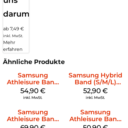
uns
darum!
ab 7,49 €
inkl. MwSt.
Mehr
erfahren
Ähnliche Produkte
Samsung
Samsung Hybrid
Athleisure Band
Band (S/M/L)
(S/M) Galaxy
Galaxy
54,90
€
52,90
€
Watch8/Watch8
Watch8/Watch8
inkl. MwSt.
inkl. MwSt.
Classic Graphite
Classic White
Samsung
Samsung
Athleisure Band
Athleisure Band
(M/L) Galaxy
(M/L) Galaxy
69,90
€
50,90
€