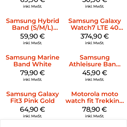
Watch8/Watch8
Watch8/Watch8
inkl. MwSt.
inkl. MwSt.
Classic Graphite
Classic Green
Samsung Hybrid
Samsung Galaxy
Band (S/M/L)
Watch7 LTE 40
Galaxy
mm Cream
59,90
€
374,90
€
Watch8/Watch8
inkl. MwSt.
inkl. MwSt.
Classic Blue
Samsung Marine
Samsung
Band White
Athleisure Band
S/M Galaxy
79,90
€
45,90
€
Watch7 Cream
inkl. MwSt.
inkl. MwSt.
Samsung Galaxy
Motorola moto
Fit3 Pink Gold
watch fit Trekking
Green
64,90
€
78,90
€
inkl. MwSt.
inkl. MwSt.