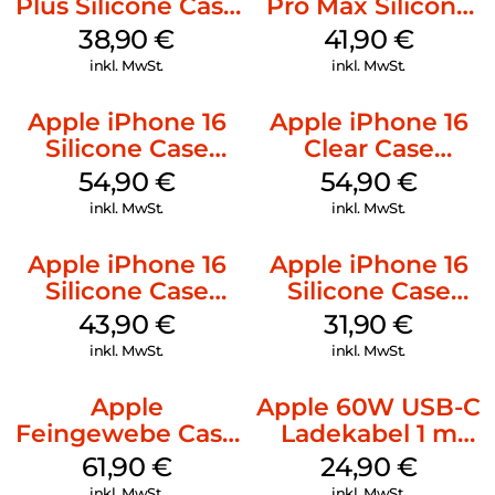
Plus Silicone Case
Pro Max Silicone
MagSafe Denim
Case MagSafe
38,90
€
41,90
€
Ultramarine
inkl. MwSt.
inkl. MwSt.
Apple iPhone 16
Apple iPhone 16
Silicone Case
Clear Case
MagSafe Black
MagSafe
54,90
€
54,90
€
Transparent
inkl. MwSt.
inkl. MwSt.
Apple iPhone 16
Apple iPhone 16
Silicone Case
Silicone Case
MagSafe Plum
MagSafe Fuchsia
43,90
€
31,90
€
inkl. MwSt.
inkl. MwSt.
Apple
Apple 60W USB-C
Feingewebe Case
Ladekabel 1 m
iPhone 15 Pro
Weiß
61,90
€
24,90
€
MagSafe Schwarz
inkl. MwSt.
inkl. MwSt.