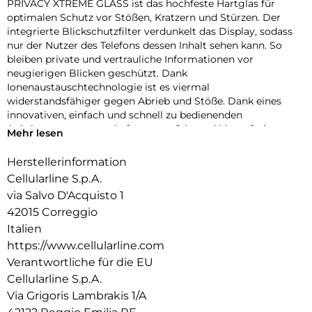
PRIVACY XTREME GLASS ist das hochfeste Hartglas für
optimalen Schutz vor Stößen, Kratzern und Stürzen. Der
integrierte Blickschutzfilter verdunkelt das Display, sodass
nur der Nutzer des Telefons dessen Inhalt sehen kann. So
bleiben private und vertrauliche Informationen vor
neugierigen Blicken geschützt. Dank
Ionenaustauschtechnologie ist es viermal
widerstandsfähiger gegen Abrieb und Stöße. Dank eines
innovativen, einfach und schnell zu bedienenden
Anbringungssystems haftet es perfekt und blasenfrei.
Mehr lesen
Herstellerinformation
Cellularline S.p.A.
via Salvo D'Acquisto 1
42015 Correggio
Italien
https://www.cellularline.com
Verantwortliche für die EU
Cellularline S.p.A.
Via Grigoris Lambrakis 1/A