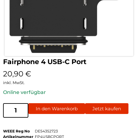
Fairphone 4 USB-C Port
20,90
€
inkl. MwSt.
Online verfügbar
In den Warenkorb
Jetzt kaufen
WEEE Reg No
DE54352723
Artikelnummer
FP4USBCPORT