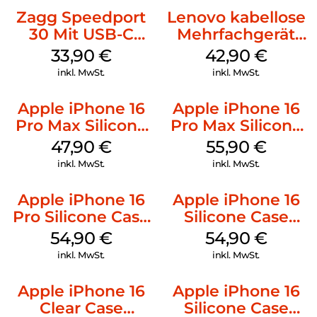
Zagg Speedport
Lenovo kabellose
30 Mit USB-C
Mehrfachgerät
Kabel Weiß
Luna Grey
33,90
€
42,90
€
inkl. MwSt.
inkl. MwSt.
Apple iPhone 16
Apple iPhone 16
Pro Max Silicone
Pro Max Silicone
Case MagSafe
Case MagSafe
47,90
€
55,90
€
Black
Stone Gray
inkl. MwSt.
inkl. MwSt.
Apple iPhone 16
Apple iPhone 16
Pro Silicone Case
Silicone Case
MagSafe Black
MagSafe Black
54,90
€
54,90
€
inkl. MwSt.
inkl. MwSt.
Apple iPhone 16
Apple iPhone 16
Clear Case
Silicone Case