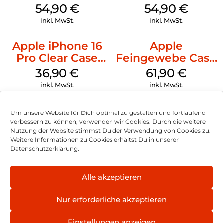
MagSafe
MagSafe Lake
54,90
€
54,90
€
Transparent
Green
inkl. MwSt.
inkl. MwSt.
Apple iPhone 16
Apple
Pro Clear Case
Feingewebe Case
MagSafe
iPhone 15 Pro
36,90
€
61,90
€
Transparent
MagSafe Schwarz
inkl. MwSt.
inkl. MwSt.
Um unsere Website für Dich optimal zu gestalten und fortlaufend
verbessern zu können, verwenden wir Cookies. Durch die weitere
Nutzung der Website stimmst Du der Verwendung von Cookies zu.
Impressum
Weitere Informationen zu Cookies erhältst Du in unserer
Datenschutzerklärung.
AGB
Datenschutz
Alle akzeptieren
Vertrag widerrufen
Nur erforderliche akzeptieren
Hinweis zur Batterieentsorgung
Einstellungen anzeigen