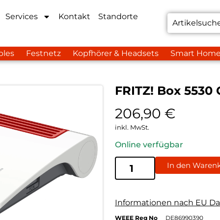
Services
Kontakt
Standorte
bles
Festnetz
Kopfhörer & Headsets
Smart Hom
FRITZ! Box 5530 
206,90
€
inkl. MwSt.
Online verfügbar
In den Waren
Informationen nach EU Da
WEEE Reg No
DE86990390