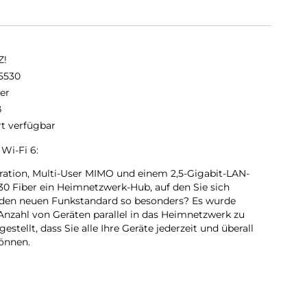
Z!
5530
er
ß
rt verfügbar
Wi-Fi 6:
ration, Multi-User MIMO und einem 2,5-Gigabit-LAN-
30 Fiber ein Heimnetzwerk-Hub, auf den Sie sich
 den neuen Funkstandard so besonders? Es wurde
 Anzahl von Geräten parallel in das Heimnetzwerk zu
estellt, dass Sie alle Ihre Geräte jederzeit und überall
önnen.
rstützt Mesh-WLAN, sodass Ihre Videos, Musik und Fotos
 Zuhauses, Ihrer Wohnung oder Ihres Büros gelangen.