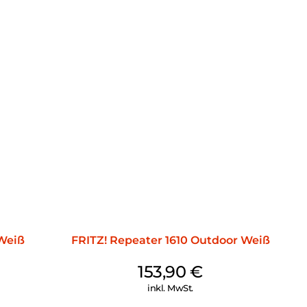
AN-Koexistenz und stellt sicher, dass jedes Ihrer Geräte
st. Ein 2,5-Gigabit-LAN-Port, zwei 1-Gigabit-LAN-Ports
fonanlage mit einer ganzen Reihe von Features sind
onanlage der FRITZ!Box 5530 Fiber sind Sie auf alles
loge, DECT- und ISDN-Telefone an, richten Sie
n Sie Anruflisten und erhalten Sie E-Mail-
asste Anrufe oder neue Sprachnachrichten. Die
D-Telefonie runden das Paket ab.
d komfortables Smart Home in allen Bereichen: Energie,
der FRITZ!Box 5530 Fiber verfügen Sie und Ihre Familie
t-Home-Zentrale, an die Sie eine Reihe intelligenter
 Weiß
FRITZ! Repeater 1610 Outdoor Weiß
dosen, Heizkörperregler, LED-Leuchten sowie weitere
chließen können.
153,90
€
bssystem:
inkl. MwSt.
utzeroberfläche, mit der Sie die einzelnen Komponenten