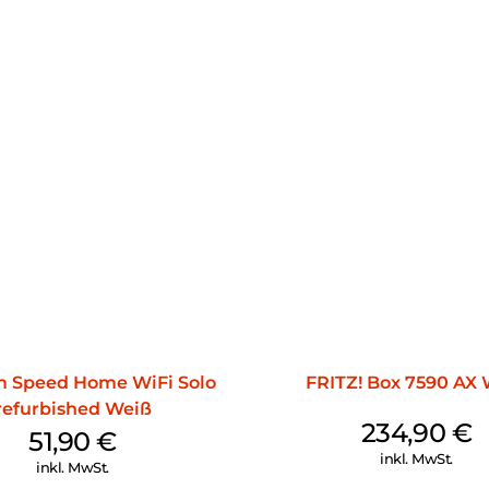
ermöglicht eine verbesserte WL
immer gut mit WLAN versorgt i
und eine leistungsstarke Tele
ebenfalls enthalten.
Purer Telefonspaß:
Mit der leistungsstarken Telef
vorbereitet: Schließen Sie ana
Anrufbeantworter ein, verwalte
Benachrichtigungen über verp
integrierte Faxfunktion und H
Ein Smart-Home-Hub:
Erleben Sie ein vernetztes un
Heizung und Beleuchtung. Mit 
über eine leistungsstarke Smar
m Speed Home WiFi Solo
FRITZ! Box 7590 AX
Geräte wie intelligente Steck
Geräte anderer Hersteller ans
refurbished Weiß
234,90
€
51,90
€
FRITZ!OS: Mehr als ein Betrie
inkl. MwSt.
inkl. MwSt.
FRITZ!OS ist die intuitive Ben