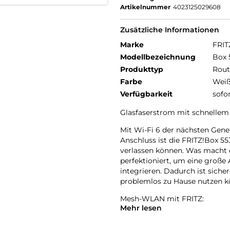
Artikelnummer
4023125029608
Zusätzliche Informationen
Marke
FRIT
Modellbezeichnung
Box 
Produkttyp
Rout
Farbe
Wei
Verfügbarkeit
sofo
Glasfaserstrom mit schnellem 
Mit Wi-Fi 6 der nächsten Gene
Anschluss ist die FRITZ!Box 55
verlassen können. Was macht
perfektioniert, um eine große
integrieren. Dadurch ist sicherg
problemlos zu Hause nutzen k
Mesh-WLAN mit FRITZ:
Mehr lesen
Die FRITZ!Box 5530 Fiber unte
nahtlos in jeden Winkel Ihres