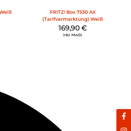
rch kostenlose Updates erhalten Sie regelmäßig neue
Apps können Sie auch unterwegs sicher auf Ihr
 Weiß
FRITZ! Box 7530 AX
(Tarifvermarktung) Weiß
169,90
€
ten vor unbefugtem Zugriff zu schützen, verfügt die
inkl. MwSt.
 ausgeklügeltes Sicherheitskonzept. AVM veröffentlicht
s, um die Software auf dem neuesten Stand zu halten
ofort im Keim zu ersticken. Darüber hinaus sind
ngen und die Einrichtung nach neuesten Standards vor
.