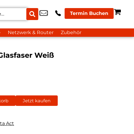
Termin Buchen
e
Netzwerk & Router
Zubehör
Glasfaser Weiß
korb
Jetzt kaufen
ta Act