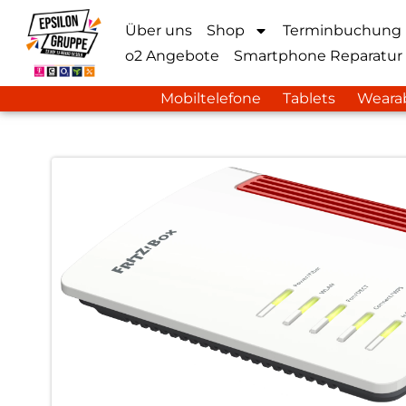
Über uns
Shop
Terminbuchung
o2 Angebote
Smartphone Reparatur
Mobiltelefone
Tablets
Weara