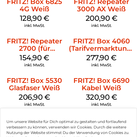
FRITZ! Box 6825
FRITZ! Repeater
bis 300 MBit/s lässt keine Wünsche offen. Vielfältige
Funktionen für Ihr Heimnetz und eine vollwertige
4G Weiß
3000 AX Weiß
Telefonanlage mit DECT-Basis runden die Top-Ausstattung
128,90
€
200,90
€
ab.
inkl. MwSt.
inkl. MwSt.
FRITZ! Repeater
FRITZ! Box 4060
2700 (für
(Tarifvermarktung)
Tarifvermarktung)
Weiß
154,90
€
277,90
€
Weiß
inkl. MwSt.
inkl. MwSt.
FRITZ! Box 5530
FRITZ! Box 6690
Glasfaser Weiß
Kabel Weiß
206,90
€
320,90
€
inkl. MwSt.
inkl. MwSt.
Um unsere Website für Dich optimal zu gestalten und fortlaufend
verbessern zu können, verwenden wir Cookies. Durch die weitere
Nutzung der Website stimmst Du der Verwendung von Cookies zu.