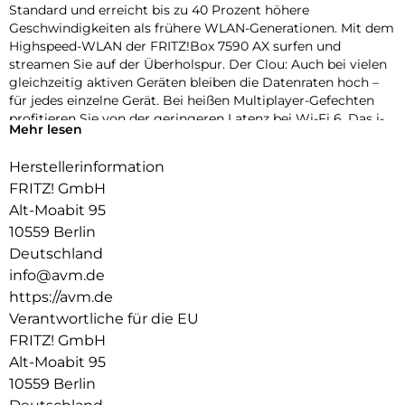
Standard und erreicht bis zu 40 Prozent höhere
Geschwindigkeiten als frühere WLAN-Generationen. Mit dem
Highspeed-WLAN der FRITZ!Box 7590 AX surfen und
streamen Sie auf der Überholspur. Der Clou: Auch bei vielen
gleichzeitig aktiven Geräten bleiben die Datenraten hoch –
für jedes einzelne Gerät. Bei heißen Multiplayer-Gefechten
profitieren Sie von der geringeren Latenz bei Wi-Fi 6. Das i-
Mehr lesen
Tüpfelchen sind neue Energiesparfunktionen für eine längere
Akkulaufzeit Ihrer Geräte.
Herstellerinformation
Natürlich unterstützt die FRITZ!Box 7590 AX bewährte
FRITZ! GmbH
Standards wie WLAN AC und N für volle Kompatibilität mit
Alt-Moabit 95
allen Geräten.
10559 Berlin
WLAN Mesh mit FRITZ:
Deutschland
info@avm.de
Damit Videos, Musik und Fotos im Heimnetz nahtlos bis in
https://avm.de
den letzten Winkel jedes Zimmers gelangen, setzt die
Verantwortliche für die EU
FRITZ!Box 7590 AX auf WLAN Mesh. Die verteilten FRITZ!-
Geräte arbeiten in einem einzigen Netz, tauschen sich
FRITZ! GmbH
untereinander aus und optimieren die Leistung aller WLAN-
Alt-Moabit 95
Geräte.
10559 Berlin
Mit Mesh genießen Sie ganz einfach Höchstgeschwindigkeit