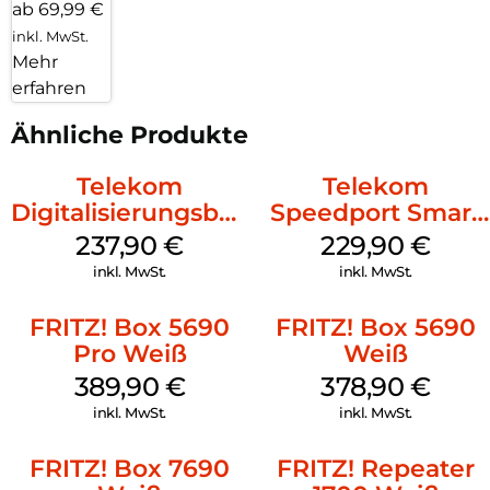
ab 69,99 €
Stromversorgung über USB-C
inkl. MwSt.
Mehr
WPS (Wi-Fi Protected Setup)
erfahren
WLAN-Gastzugang – sicheres Surfen für Freunde und
Besucher
Ähnliche Produkte
Telekom
Telekom
Digitalisierungsbox
Speedport Smart
Smart 2
4 R2 Schwarz
237,90
€
229,90
€
Telefonanlage und
inkl. MwSt.
inkl. MwSt.
Wi-Fi 6 Weiß
FRITZ! Box 5690
FRITZ! Box 5690
Pro Weiß
Weiß
389,90
€
378,90
€
inkl. MwSt.
inkl. MwSt.
FRITZ! Box 7690
FRITZ! Repeater