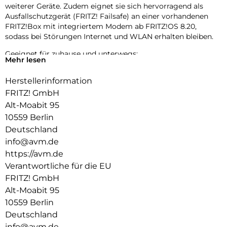
weiterer Geräte. Zudem eignet sie sich hervorragend als
Ausfallschutzgerät (FRITZ! Failsafe) an einer vorhandenen
FRITZ!Box mit integriertem Modem ab FRITZ!OS 8.20,
sodass bei Störungen Internet und WLAN erhalten bleiben.
Geeignet für zuhause und unterwegs:
Mehr lesen
Die neue FRITZ!Box 6825 4G ist ideal für den Einsatz
zuhause. Durch ihr kleines, handliches Design ist sie aber
Herstellerinformation
auch der perfekte Reisebegleiter: Sie passt in jede Tasche
FRITZ! GmbH
und sorgt europaweit für eine stabile Internetverbindung, ob
im Hotel, in der Ferienunterkunft oder auf dem
Alt-Moabit 95
Campingplatz. Dank USB-C lässt sie sich flexibel mit
10559 Berlin
Smartphone-Ladegeräten oder Powerbanks betreiben und
Deutschland
kann auch vorhandene WLAN-Hotspots oder 3G-Netze
info@avm.de
(UMTS/HSPA+) nutzen.
https://avm.de
Maximale Flexibilität für besten Empfang:
Verantwortliche für die EU
Die FRITZ!Box 6825 4G unterstützt Roaming für das Surfen
FRITZ! GmbH
in allen Mobilfunknetzen. Die intelligente Ausrichthilfe des
Alt-Moabit 95
mobilen WLAN-Routers hilft dabei, den optimalen Standort
10559 Berlin
und die beste Ausrichtung gegenüber dem Mobilfunknetz zu
ermitteln. Einzigartig ist auch die Möglichkeit zur gezielten
Deutschland
Auswahl der Mobilfunkbänder.
info@avm.de