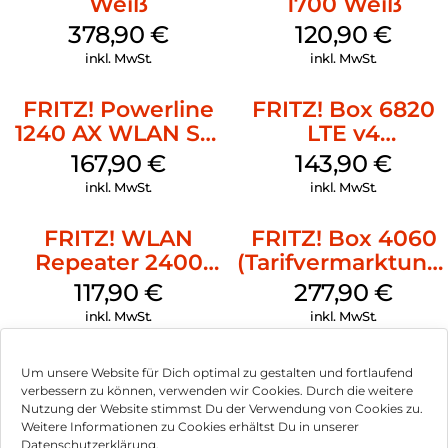
Weiß
1700 Weiß
378,90
€
120,90
€
inkl. MwSt.
inkl. MwSt.
FRITZ! Powerline
FRITZ! Box 6820
1240 AX WLAN Set
LTE v4
Weiß
(Tarifvermarktung
167,90
€
143,90
€
Weiß
inkl. MwSt.
inkl. MwSt.
FRITZ! WLAN
FRITZ! Box 4060
Repeater 2400
(Tarifvermarktung
Weiß
Weiß
117,90
€
277,90
€
inkl. MwSt.
inkl. MwSt.
Um unsere Website für Dich optimal zu gestalten und fortlaufend
verbessern zu können, verwenden wir Cookies. Durch die weitere
Nutzung der Website stimmst Du der Verwendung von Cookies zu.
Impressum
Weitere Informationen zu Cookies erhältst Du in unserer
Datenschutzerklärung.