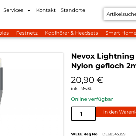
Services
Kontakt
Standorte
bles
Festnetz
Kopfhörer & Headsets
Smart Hom
Nevox Lightning
Nylon gefloch 2m
20,90
€
inkl. MwSt.
Online verfügbar
In den Waren
WEEE Reg No
DE68545399