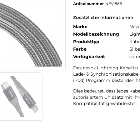
Artikelnummer
NEV1886
Zusätzliche Informationen
Marke
Nev
Modellbezeichnung
Ligh
Produkttyp
Kabe
Farbe
Silbe
Verfügbarkeit
sofo
Das nevox Lightning Kabel ist e
Lade- & Synchronisationskabel
iPod) Programm bestanden ha
Dies bedeutet, dass jedes Kab
autorisiertem Chipsatz mit Ih
Kompatibilität gewährleistet.