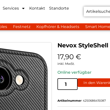
Services
Kontakt
Standorte
bles
Festnetz
Kopfhörer & Headsets
Smart Hom
Nevox StyleShel
17,90
€
inkl. MwSt.
Online verfügbar
In den Waren
Artikelnummer
4250686415087