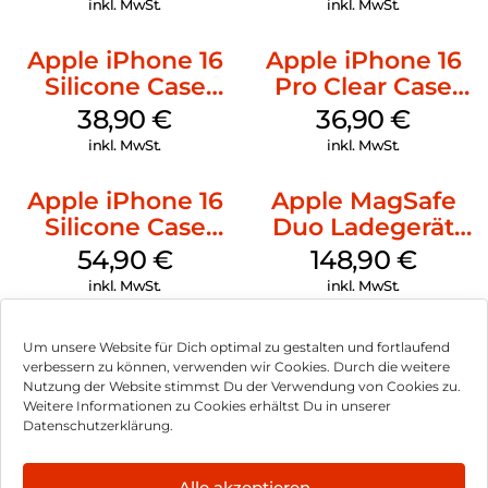
inkl. MwSt.
inkl. MwSt.
Apple iPhone 16
Apple iPhone 16
Silicone Case
Pro Clear Case
MagSafe
MagSafe
38,90
€
36,90
€
Ultramarine
Transparent
inkl. MwSt.
inkl. MwSt.
Apple iPhone 16
Apple MagSafe
Silicone Case
Duo Ladegerät
MagSafe Black
Weiß
54,90
€
148,90
€
inkl. MwSt.
inkl. MwSt.
Um unsere Website für Dich optimal zu gestalten und fortlaufend
verbessern zu können, verwenden wir Cookies. Durch die weitere
Nutzung der Website stimmst Du der Verwendung von Cookies zu.
Impressum
Weitere Informationen zu Cookies erhältst Du in unserer
Datenschutzerklärung.
AGB
Datenschutz
Alle akzeptieren