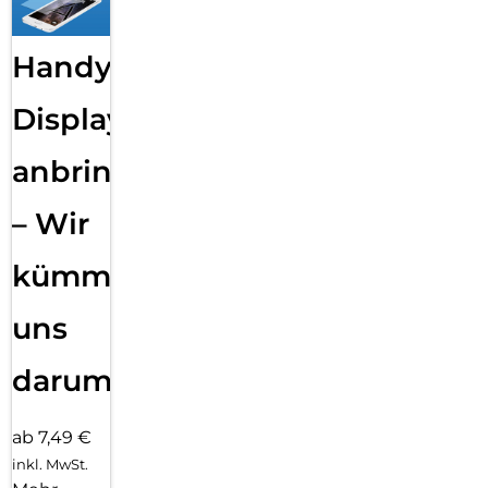
Handy
Displayfolie
anbringen
– Wir
kümmern
uns
darum!
ab 7,49 €
inkl. MwSt.