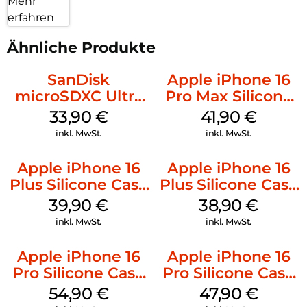
Mehr
erfahren
Ähnliche Produkte
SanDisk
Apple iPhone 16
microSDXC Ultra
Pro Max Silicone
128 GB + Adapter
Case MagSafe
33,90
€
41,90
€
Mobile
Ultramarine
inkl. MwSt.
inkl. MwSt.
Apple iPhone 16
Apple iPhone 16
Plus Silicone Case
Plus Silicone Case
MagSafe Plum
MagSafe Denim
39,90
€
38,90
€
inkl. MwSt.
inkl. MwSt.
Apple iPhone 16
Apple iPhone 16
Pro Silicone Case
Pro Silicone Case
MagSafe Black
MagSafe Denim
54,90
€
47,90
€