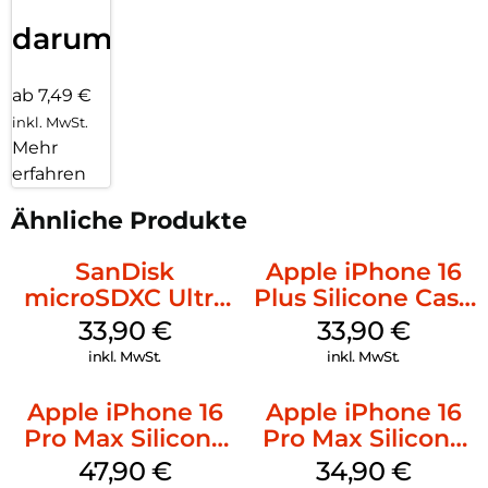
darum!
ab 7,49 €
inkl. MwSt.
Mehr
erfahren
Ähnliche Produkte
SanDisk
Apple iPhone 16
microSDXC Ultra
Plus Silicone Case
128 GB + Adapter
MagSafe Lake
33,90
€
33,90
€
Mobile
Green
inkl. MwSt.
inkl. MwSt.
Apple iPhone 16
Apple iPhone 16
Pro Max Silicone
Pro Max Silicone
Case MagSafe
Case MagSafe
47,90
€
34,90
€