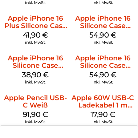
Black
Denim
inkl. MwSt.
inkl. MwSt.
Apple iPhone 16
Apple iPhone 16
Plus Silicone Case
Silicone Case
MagSafe Stone
MagSafe Black
41,90
€
54,90
€
Gray
inkl. MwSt.
inkl. MwSt.
Apple iPhone 16
Apple iPhone 16
Silicone Case
Silicone Case
MagSafe
MagSafe Lake
38,90
€
54,90
€
Ultramarine
Green
inkl. MwSt.
inkl. MwSt.
Apple Pencil USB-
Apple 60W USB-C
C Weiß
Ladekabel 1 m
Weiß
91,90
€
17,90
€
inkl. MwSt.
inkl. MwSt.